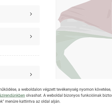
működése, a weboldalon végzett tevékenység nyomon követése, é
házirendünkben
olvashat. A weboldal bizonyos funkcióinak biztos
k" menüre kattintva az oldal alján.