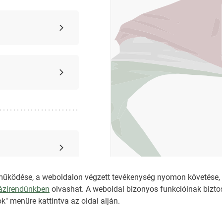
működése, a weboldalon végzett tevékenység nyomon követése, é
házirendünkben
olvashat. A weboldal bizonyos funkcióinak biztos
k" menüre kattintva az oldal alján.