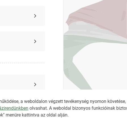
működése, a weboldalon végzett tevékenység nyomon követése, é
házirendünkben
olvashat. A weboldal bizonyos funkcióinak biztos
k" menüre kattintva az oldal alján.