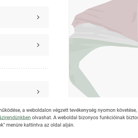
működése, a weboldalon végzett tevékenység nyomon követése, é
házirendünkben
olvashat. A weboldal bizonyos funkcióinak biztos
k" menüre kattintva az oldal alján.