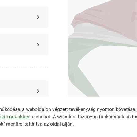
működése, a weboldalon végzett tevékenység nyomon követése, é
házirendünkben
olvashat. A weboldal bizonyos funkcióinak biztos
k" menüre kattintva az oldal alján.