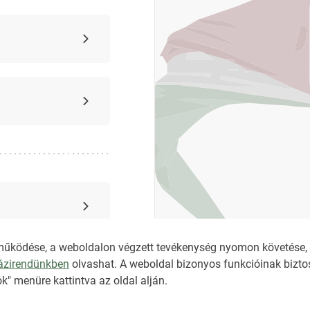
működése, a weboldalon végzett tevékenység nyomon követése, é
házirendünkben
olvashat. A weboldal bizonyos funkcióinak biztos
k" menüre kattintva az oldal alján.