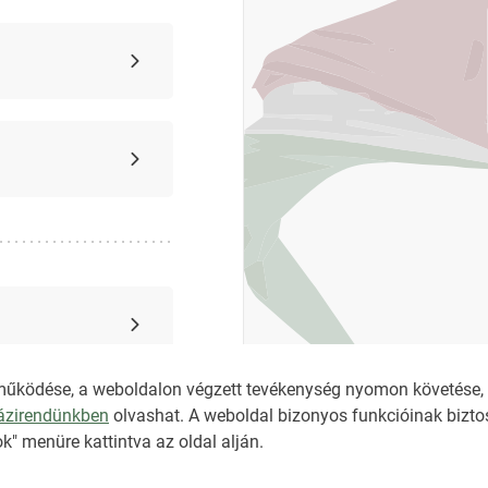
működése, a weboldalon végzett tevékenység nyomon követése, é
házirendünkben
olvashat. A weboldal bizonyos funkcióinak biztos
k" menüre kattintva az oldal alján.