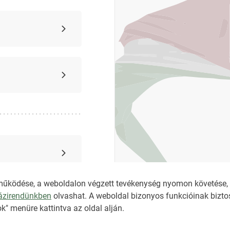
működése, a weboldalon végzett tevékenység nyomon követése, é
házirendünkben
olvashat. A weboldal bizonyos funkcióinak biztos
k" menüre kattintva az oldal alján.