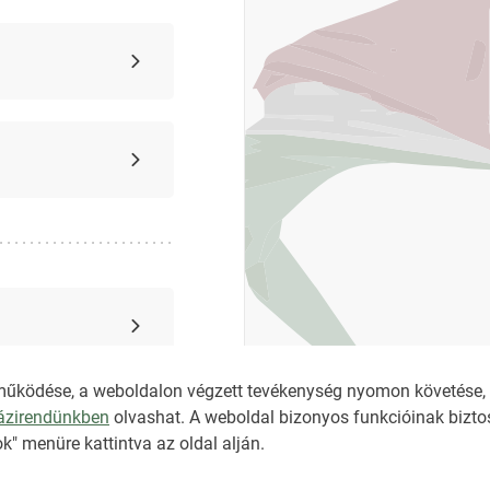
működése, a weboldalon végzett tevékenység nyomon követése, é
házirendünkben
olvashat. A weboldal bizonyos funkcióinak biztos
k" menüre kattintva az oldal alján.