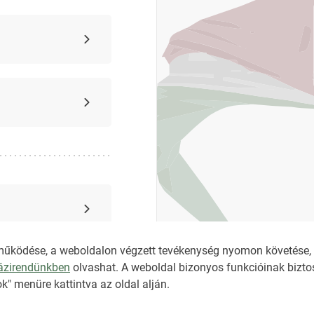
működése, a weboldalon végzett tevékenység nyomon követése, é
házirendünkben
olvashat. A weboldal bizonyos funkcióinak biztos
k" menüre kattintva az oldal alján.