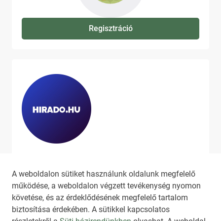
Regisztráció
Ha szeretne még több tartalmat
látni, látogassa meg a
hirado.hu
A weboldalon sütiket használunk oldalunk megfelelő
oldalát!
működése, a weboldalon végzett tevékenység nyomon
követése, és az érdeklődésének megfelelő tartalom
biztosítása érdekében. A sütikkel kapcsolatos