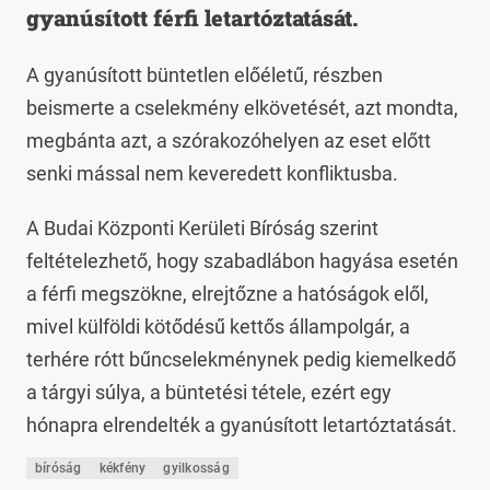
gyanúsított férfi letartóztatását.
A gyanúsított büntetlen előéletű, részben
beismerte a cselekmény elkövetését, azt mondta,
megbánta azt, a szórakozóhelyen az eset előtt
senki mással nem keveredett konfliktusba.
A Budai Központi Kerületi Bíróság szerint
feltételezhető, hogy szabadlábon hagyása esetén
a férfi megszökne, elrejtőzne a hatóságok elől,
mivel külföldi kötődésű kettős állampolgár, a
terhére rótt bűncselekménynek pedig kiemelkedő
a tárgyi súlya, a büntetési tétele, ezért egy
hónapra elrendelték a gyanúsított letartóztatását.
bíróság
kékfény
gyilkosság