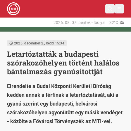
2026. 08. 07.
péntek
-
Ibolya
32°C
2025. december 2., kedd 15:34
Letartóztatták a budapesti
szórakozóhelyen történt halálos
bántalmazás gyanúsítottját
Elrendelte a Budai Központi Kerületi Bíróság
kedden annak a férfinak a letartóztatását, aki a
gyanú szerint egy budapesti, belvárosi
szórakozóhelyen agyonütött egy másik vendéget
- közölte a Fővárosi Törvényszék az MTI-vel.