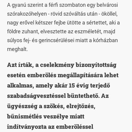
A gyanú szerint a férfi szombaton egy belvárosi
szórakozóhelyen - rövid szóváltás után - ököllel,
nagy erővel kétszer fejbe ütötte a sértettet, aki a
földre zuhant, elvesztette az eszméletét, majd
súlyos fej- és gerincsérülései miatt a kórházban
meghalt.
Azt írták, a cselekmény bizonyítottság
esetén emberölés megállapítására lehet
alkalmas, amely akár 15 évig terjedő
szabadságvesztéssel büntethető. Az
ügyészség a szökés, elrejtőzés,
bűnismétlés veszélye miatt
indítványozta az emberöléssel