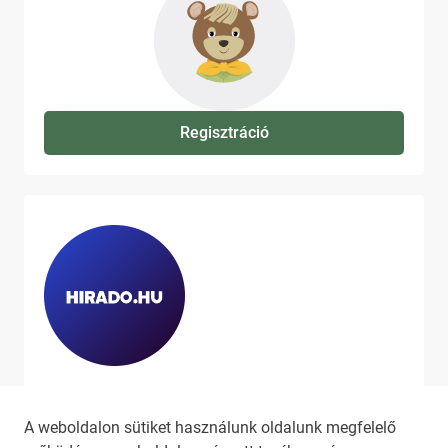
Regisztráció
Ha szeretne még több tartalmat
látni, látogassa meg a
hirado.hu
A weboldalon sütiket használunk oldalunk megfelelő