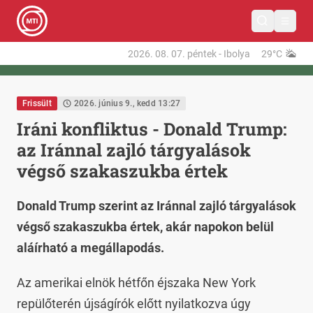
2026. 08. 07.
péntek
-
Ibolya
29°C
Frissült
2026. június 9., kedd 13:27
Iráni konfliktus - Donald Trump:
az Iránnal zajló tárgyalások
végső szakaszukba értek
Donald Trump szerint az Iránnal zajló tárgyalások
végső szakaszukba értek, akár napokon belül
aláírható a megállapodás.
Az amerikai elnök hétfőn éjszaka New York
repülőterén újságírók előtt nyilatkozva úgy