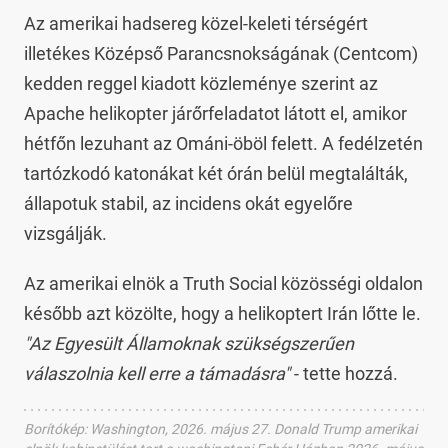
Az amerikai hadsereg közel-keleti térségért
illetékes Középső Parancsnokságának (Centcom)
kedden reggel kiadott közleménye szerint az
Apache helikopter járőrfeladatot látott el, amikor
hétfőn lezuhant az Ománi-öböl felett. A fedélzetén
tartózkodó katonákat két órán belül megtalálták,
állapotuk stabil, az incidens okát egyelőre
vizsgálják.
Az amerikai elnök a Truth Social közösségi oldalon
később azt közölte, hogy a helikoptert Irán lőtte le.
"Az Egyesült Államoknak szükségszerűen
válaszolnia kell erre a támadásra"
- tette hozzá.
Borítókép
:
Washington, 2026. május 27. Donald Trump amerikai