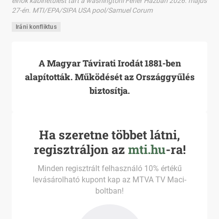
elnök kabinetülést tart a washingtoni Fehér Házban 2026. május
27-én. MTI/EPA/SIPA USA pool/Samuel Corum
Iráni konfliktus
A Magyar Távirati Irodát 1881-ben
alapították. Működését az Országgyűlés
biztosítja.
Ha szeretne többet látni,
regisztráljon az
mti.hu
-ra!
Minden regisztrált felhasználó 10% értékű
levásárolható kupont kap az MTVA TV Maci-
boltban!