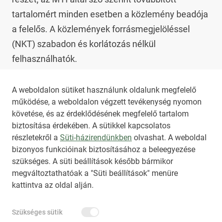
tartalomért minden esetben a közlemény beadója 
a felelős. A közlemények forrásmegjelöléssel 
(NKT) szabadon és korlátozás nélkül 
felhasználhatók.

Az NKT szolgáltatással kapcsolatban további 
A weboldalon sütiket használunk oldalunk megfelelő
működése, a weboldalon végzett tevékenység nyomon
információt az 
nkt@dunamsz.hu
 elektronikus 
követése, és az érdeklődésének megfelelő tartalom
levelező címen kaphat.
biztosítása érdekében. A sütikkel kapcsolatos
részletekről a
Süti-házirendünkben
olvashat. A weboldal
bizonyos funkcióinak biztosításához a beleegyezése
HIRADO.HU
MEDIAKLIKK.HU
szükséges. A süti beállítások később bármikor
M4SPORT.HU
NEMZETISPORT.HU
megváltoztathatóak a "Süti beállítások" menüre
kattintva az oldal alján.
NKT ÁLTALÁNOS SZERZŐDÉSI FELTÉTELEK
Szükséges sütik
NEMZETI KÖZLEMÉNYTÁR MEGRENDELÉS
ADATKEZELÉSI TÁJÉKOZTATÓ