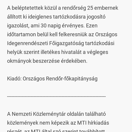
A beléptetettek közül a rendőrség 25 embernek 
állított ki ideiglenes tartózkodásra jogosító 
igazolást, ami 30 napig érvényes. Ezen 
időtartamon belül kell felkeresniük az Országos 
Idegenrendészeti Főigazgatóság tartózkodási 
helyük szerint illetékes hivatalát a végleges 
okmányok beszerzése érdekében.

Kiadó: Országos Rendőr-főkapitányság

-------------------------------------------------------------------

A Nemzeti Közleménytár oldalán található 
közlemények nem képezik az MTI hírkiadás 
részét, az MTI által szó szerint továbbított 