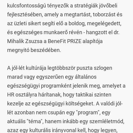
kulcsfontosságú tényezők a stratégiák jövőbeli 
fejlesztésében, amely a megtartást, toborzást és 
az üzleti sikert segíti elő a boldog, megelégedett, 
és egészséges munkaerő révén - hangzott el dr. 
Mihalik Zsuzsa a BeneFit PRIZE alapítója 
megnyitó beszédében.

A jól-lét kultúrája legtöbbször puszta szlogen 
marad vagy egyszerűen egy általános 
egészségügyi programként jelenik meg, amelyet a 
HR osztályra hárítanak, hogy taktikai szinten 
kezelje az egészségügyi költségeket. A valódi jól-
lét azonban nem csupán egy "program", egy 
aktuális "téma", hanem inkább egy szemléletmód, 
azaz egy kulturális irányvonal kell, hogy legyen, 