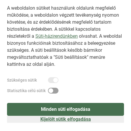
Az NKT szolgáltatással kapcsolatban további 
A weboldalon sütiket használunk oldalunk megfelelő
működése, a weboldalon végzett tevékenység nyomon
információt az 
nkt@dunamsz.hu
 elektronikus 
követése, és az érdeklődésének megfelelő tartalom
levelező címen kaphat.
biztosítása érdekében. A sütikkel kapcsolatos
részletekről a
Süti-házirendünkben
olvashat. A weboldal
bizonyos funkcióinak biztosításához a beleegyezése
HIRADO.HU
MEDIAKLIKK.HU
szükséges. A süti beállítások később bármikor
M4SPORT.HU
NEMZETISPORT.HU
megváltoztathatóak a "Süti beállítások" menüre
kattintva az oldal alján.
NKT ÁLTALÁNOS SZERZŐDÉSI FELTÉTELEK
Szükséges sütik
NEMZETI KÖZLEMÉNYTÁR MEGRENDELÉS
ADATKEZELÉSI TÁJÉKOZTATÓ
AKADÁLYMENTESÍTÉSI NYILATKOZAT
Statisztika célú sütik
IMPRESSZUM
KÖZLEMÉNY BEADÁSA
SÚGÓ
Minden süti elfogadása
Kijelölt sütik elfogadása
Süti beállítások