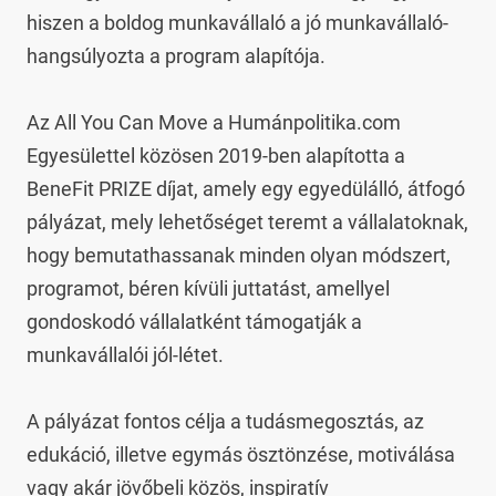
hiszen a boldog munkavállaló a jó munkavállaló- 
hangsúlyozta a program alapítója.

Az All You Can Move a Humánpolitika.com 
Egyesülettel közösen 2019-ben alapította a 
BeneFit PRIZE díjat, amely egy egyedülálló, átfogó 
pályázat, mely lehetőséget teremt a vállalatoknak, 
hogy bemutathassanak minden olyan módszert, 
programot, béren kívüli juttatást, amellyel 
gondoskodó vállalatként támogatják a 
munkavállalói jól-létet.

A pályázat fontos célja a tudásmegosztás, az 
edukáció, illetve egymás ösztönzése, motiválása 
vagy akár jövőbeli közös, inspiratív 