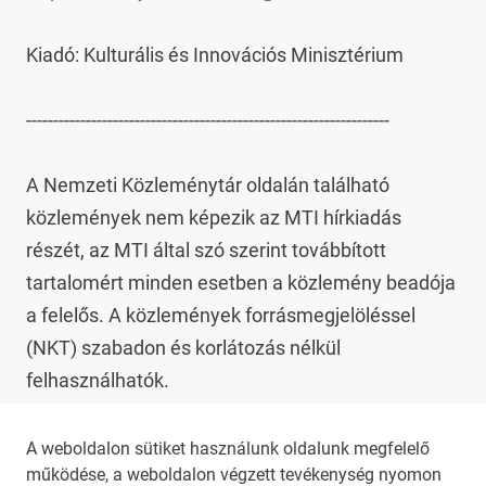
Kiadó: Kulturális és Innovációs Minisztérium

-------------------------------------------------------------------

A Nemzeti Közleménytár oldalán található 
közlemények nem képezik az MTI hírkiadás 
részét, az MTI által szó szerint továbbított 
tartalomért minden esetben a közlemény beadója 
a felelős. A közlemények forrásmegjelöléssel 
(NKT) szabadon és korlátozás nélkül 
felhasználhatók.

Az NKT szolgáltatással kapcsolatban további 
A weboldalon sütiket használunk oldalunk megfelelő
működése, a weboldalon végzett tevékenység nyomon
információt az 
nkt@dunamsz.hu
 elektronikus 