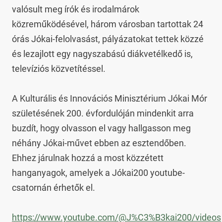
valósult meg írók és irodalmárok 
közreműködésével, három városban tartottak 24 
órás Jókai-felolvasást, pályázatokat tettek közzé 
és lezajlott egy nagyszabású diákvetélkedő is, 
televíziós közvetítéssel.

A Kulturális és Innovációs Minisztérium Jókai Mór 
születésének 200. évfordulóján mindenkit arra 
buzdít, hogy olvasson el vagy hallgasson meg 
néhány Jókai-művet ebben az esztendőben. 
Ehhez járulnak hozzá a most közzétett 
hanganyagok, amelyek a Jókai200 youtube-
csatornán érhetők el.

https://www.youtube.com/@J%C3%B3kai200/videos