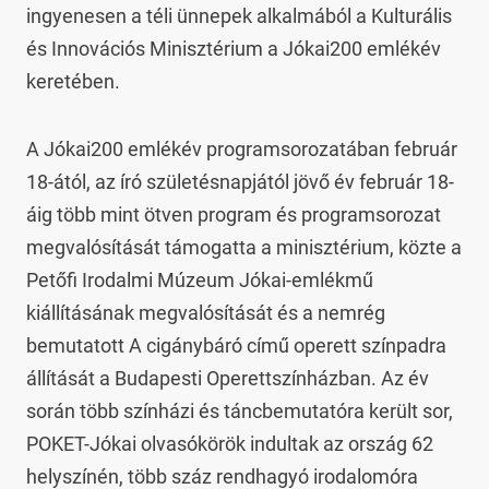
ingyenesen a téli ünnepek alkalmából a Kulturális 
és Innovációs Minisztérium a Jókai200 emlékév 
keretében.
A Jókai200 emlékév programsorozatában február 
18-ától, az író születésnapjától jövő év február 18-
áig több mint ötven program és programsorozat 
megvalósítását támogatta a minisztérium, közte a 
Petőfi Irodalmi Múzeum Jókai-emlékmű 
kiállításának megvalósítását és a nemrég 
bemutatott A cigánybáró című operett színpadra 
állítását a Budapesti Operettszínházban. Az év 
során több színházi és táncbemutatóra került sor, 
POKET-Jókai olvasókörök indultak az ország 62 
helyszínén, több száz rendhagyó irodalomóra 