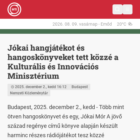
2026. 08. 09.
vasárnap
-
Emőd
20°C
Jókai hangjátékot és
hangoskönyveket tett közzé a
Kulturális és Innovációs
Minisztérium
2025. december 2., kedd 16:12
Budapest
Nemzeti Közleménytár
Budapest, 2025. december 2., kedd - Több mint 
ötven hangoskönyvet és egy, Jókai Mór A jövő 
század regénye című könyve alapján készült 
harminc részes rádiójátékot tesz közzé 