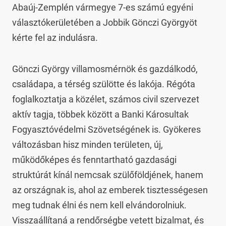
Abaúj-Zemplén vármegye 7-es számú egyéni 
választókerületében a Jobbik Gönczi Györgyöt 
kérte fel az indulásra.
Gönczi György villamosmérnök és gazdálkodó, 
családapa, a térség szülötte és lakója. Régóta 
foglalkoztatja a közélet, számos civil szervezet 
aktív tagja, többek között a Banki Károsultak 
Fogyasztóvédelmi Szövetségének is. Gyökeres 
változásban hisz minden területen, új, 
működőképes és fenntartható gazdasági 
struktúrát kínál nemcsak szülőföldjének, hanem 
az országnak is, ahol az emberek tisztességesen 
meg tudnak élni és nem kell elvándorolniuk. 
Visszaállítaná a rendőrségbe vetett bizalmat, és 