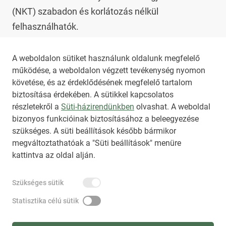
(NKT) szabadon és korlátozás nélkül 
felhasználhatók.

Az NKT szolgáltatással kapcsolatban további 
A weboldalon sütiket használunk oldalunk megfelelő
működése, a weboldalon végzett tevékenység nyomon
információt az 
nkt@dunamsz.hu
 elektronikus 
követése, és az érdeklődésének megfelelő tartalom
levelező címen kaphat.
biztosítása érdekében. A sütikkel kapcsolatos
részletekről a
Süti-házirendünkben
olvashat. A weboldal
bizonyos funkcióinak biztosításához a beleegyezése
HIRADO.HU
MEDIAKLIKK.HU
szükséges. A süti beállítások később bármikor
M4SPORT.HU
NEMZETISPORT.HU
megváltoztathatóak a "Süti beállítások" menüre
kattintva az oldal alján.
NKT ÁLTALÁNOS SZERZŐDÉSI FELTÉTELEK
Szükséges sütik
NEMZETI KÖZLEMÉNYTÁR MEGRENDELÉS
ADATKEZELÉSI TÁJÉKOZTATÓ
AKADÁLYMENTESÍTÉSI NYILATKOZAT
Statisztika célú sütik
IMPRESSZUM
KÖZLEMÉNY BEADÁSA
SÚGÓ