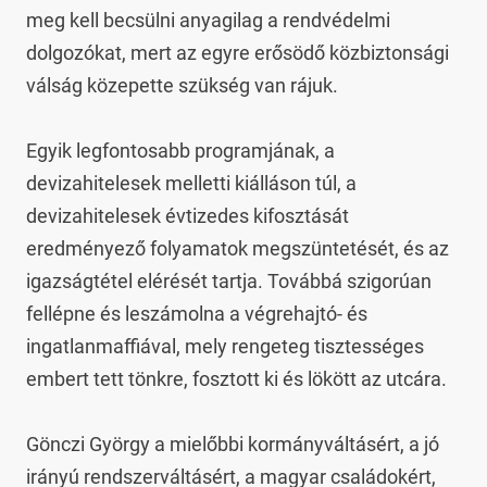
meg kell becsülni anyagilag a rendvédelmi 
dolgozókat, mert az egyre erősödő közbiztonsági 
válság közepette szükség van rájuk.

Egyik legfontosabb programjának, a 
devizahitelesek melletti kiálláson túl, a 
devizahitelesek évtizedes kifosztását 
eredményező folyamatok megszüntetését, és az 
igazságtétel elérését tartja. Továbbá szigorúan 
fellépne és leszámolna a végrehajtó- és 
ingatlanmaffiával, mely rengeteg tisztességes 
embert tett tönkre, fosztott ki és lökött az utcára.

Gönczi György a mielőbbi kormányváltásért, a jó 
irányú rendszerváltásért, a magyar családokért, 