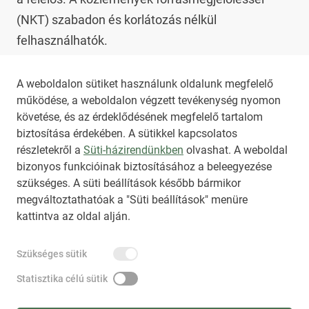
(NKT) szabadon és korlátozás nélkül 
felhasználhatók.

Az NKT szolgáltatással kapcsolatban további 
A weboldalon sütiket használunk oldalunk megfelelő
működése, a weboldalon végzett tevékenység nyomon
információt az 
nkt@dunamsz.hu
 elektronikus 
követése, és az érdeklődésének megfelelő tartalom
levelező címen kaphat.
biztosítása érdekében. A sütikkel kapcsolatos
részletekről a
Süti-házirendünkben
olvashat. A weboldal
bizonyos funkcióinak biztosításához a beleegyezése
HIRADO.HU
MEDIAKLIKK.HU
szükséges. A süti beállítások később bármikor
M4SPORT.HU
NEMZETISPORT.HU
megváltoztathatóak a "Süti beállítások" menüre
kattintva az oldal alján.
NKT ÁLTALÁNOS SZERZŐDÉSI FELTÉTELEK
Szükséges sütik
NEMZETI KÖZLEMÉNYTÁR MEGRENDELÉS
ADATKEZELÉSI TÁJÉKOZTATÓ
AKADÁLYMENTESÍTÉSI NYILATKOZAT
Statisztika célú sütik
IMPRESSZUM
KÖZLEMÉNY BEADÁSA
SÚGÓ