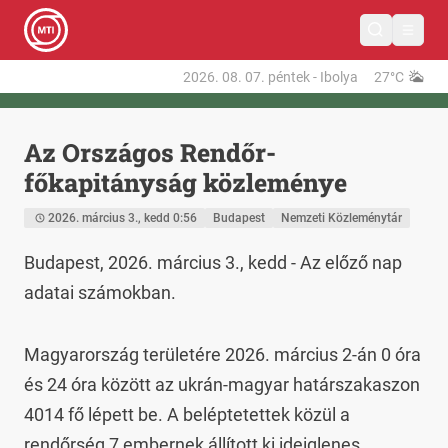
2026. 08. 07.
péntek
-
Ibolya
27°C
Az Országos Rendőr-
főkapitányság közleménye
2026. március 3., kedd 0:56
Budapest
Nemzeti Közleménytár
Budapest, 2026. március 3., kedd - Az előző nap 
adatai számokban.
Magyarország területére 2026. március 2-án 0 óra 
és 24 óra között az ukrán-magyar határszakaszon 
4014 fő lépett be. A beléptetettek közül a 
rendőrség 7 embernek állított ki ideiglenes 