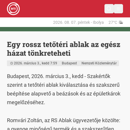
2026. 08. 07.
péntek
-
Ibolya
27°C
Egy rossz tetőtéri ablak az egész
házat tönkreteheti
2026. március 3., kedd 7:59
Budapest
Nemzeti Közleménytár
Budapest, 2026. március 3., kedd - Szakértők 
szerint a tetőtéri ablak kiválasztása és szakszerű 
beépítése alapvető a beázások és az épületkárok 
megelőzéséhez.
Romvári Zoltán, az RS Ablak ügyvezetője közölte: 
a gyenge minőségű termék és a szakszerűtlen 