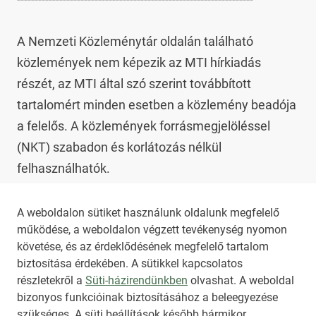
A Nemzeti Közleménytár oldalán található 
közlemények nem képezik az MTI hírkiadás 
részét, az MTI által szó szerint továbbított 
tartalomért minden esetben a közlemény beadója 
a felelős. A közlemények forrásmegjelöléssel 
(NKT) szabadon és korlátozás nélkül 
felhasználhatók.

Az NKT szolgáltatással kapcsolatban további 
A weboldalon sütiket használunk oldalunk megfelelő
működése, a weboldalon végzett tevékenység nyomon
információt az 
nkt@dunamsz.hu
 elektronikus 
követése, és az érdeklődésének megfelelő tartalom
levelező címen kaphat.
biztosítása érdekében. A sütikkel kapcsolatos
részletekről a
Süti-házirendünkben
olvashat. A weboldal
bizonyos funkcióinak biztosításához a beleegyezése
HIRADO.HU
MEDIAKLIKK.HU
szükséges. A süti beállítások később bármikor