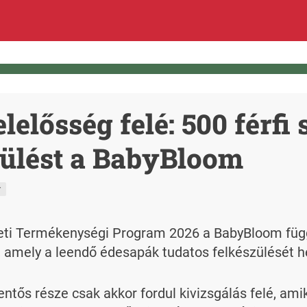
elelősség felé: 500 férfi
zülést a BabyBloom
r
eti Termékenységi Program 2026 a BabyBloom függet
 amely a leendő édesapák tudatos felkészülését h
lentős része csak akkor fordul kivizsgálás felé, am