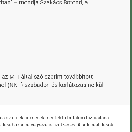
zban" – mondja Szakács Botond, a 
 MTI által szó szerint továbbított 
l (NKT) szabadon és korlátozás nélkül 
evelező címen kaphat.
s az érdeklődésének megfelelő tartalom biztosítása
ításához a beleegyezése szükséges. A süti beállítások
ZŐDÉSI FELTÉTELEK
NEMZETI KÖZLEMÉNYTÁR MEGRENDELÉS