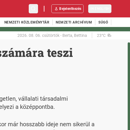
Bejelentkezés
IN ENGLISH
NEMZETI KÖZLEMÉNYTÁR
NEMZETI ARCHÍVUM
SÚGÓ
2026. 08. 06.
csütörtök
-
Berta, Bettina
23°C
 számára teszi
len, vállalati társadalmi 
elyezi a középpontba.
ikor már hosszabb ideje nem sikerül a 