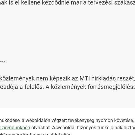
nak is el kellene kezdődnie már a tervezési szakas
---

özlemények nem képezik az MTI hírkiadás részét, az
adója a felelős. A közlemények forrásmegjelölésse
bi információt az 
nkt@dunamsz.hu
 elektronikus l
működése, a weboldalon végzett tevékenység nyomon követése, é
házirendünkben
olvashat. A weboldal bizonyos funkcióinak biztos
NKT ÁLTALÁNOS SZER
k" menüre kattintva az oldal alján.