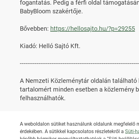
fogantatás. Pedig a férfi oldal támogatásá
BabyBloom szakértője.

Bővebben: 
https://hellosajto.hu/?p=29255
Kiadó: Helló Sajtó Kft.

----------------------------------------------------------------
A Nemzeti Közleménytár oldalán található k
tartalomért minden esetben a közlemény be
felhasználhatók.

Az NKT szolgáltatással kapcsolatban továb
A weboldalon sütiket használunk oldalunk megfelelő 
érdekében. A sütikkel kapcsolatos részletekről a
Süti-
HIRADO.HU
MEDIAKLIKK.HU
később bármikor megváltoztathatóak a "Süti beállításo