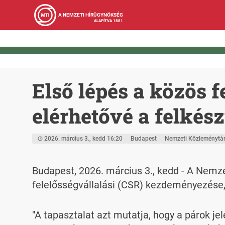
A NEMZETI HÍRÜGYNÖKSÉG
ALAPÍTVA 1881
Első lépés a közös f
elérhetővé a felkés
2026. március 3., kedd 16:20
Budapest
Nemzeti Közleménytá
Budapest, 2026. március 3., kedd - A Nemz
felelősségvállalási (CSR) kezdeményezése,
"A tapasztalat azt mutatja, hogy a párok je