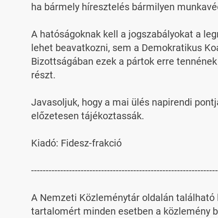
ha bármely híresztelés bármilyen munkavéd
A hatóságoknak kell a jogszabályokat a leg
lehet beavatkozni, sem a Demokratikus Koa
Bizottságában ezek a pártok erre tennének 
részt.

Javasoljuk, hogy a mai ülés napirendi pontj
előzetesen tájékoztassák.

Kiadó: Fidesz-frakció

----------------------------------------------------------------
A Nemzeti Közleménytár oldalán található k
tartalomért minden esetben a közlemény be