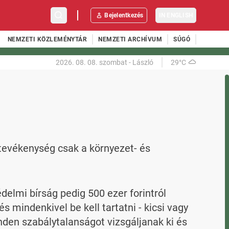
Bejelentkezés
IN ENGLISH
NEMZETI KÖZLEMÉNYTÁR
NEMZETI ARCHÍVUM
SÚGÓ
2026. 08. 08.
szombat
-
László
29°C
evékenység csak a környezet- és 
lmi bírság pedig 500 ezer forintról 
 mindenkivel be kell tartatni - kicsi vagy 
den szabálytalanságot vizsgáljanak ki és 