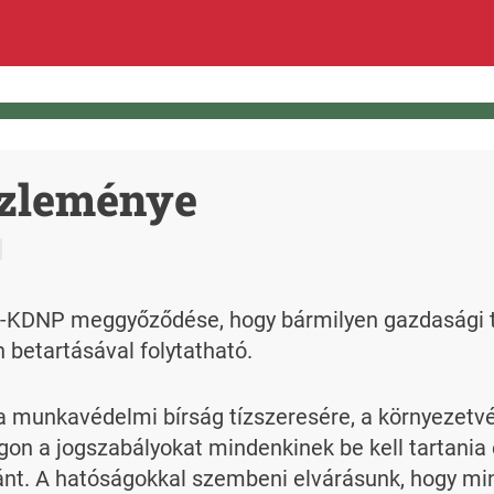
özleménye
sz-KDNP meggyőződése, hogy bármilyen gazdasági t
betartásával folytatható.
 munkavédelmi bírság tízszeresére, a környezetvéde
on a jogszabályokat mindenkinek be kell tartania és
ánt. A hatóságokkal szembeni elvárásunk, hogy min