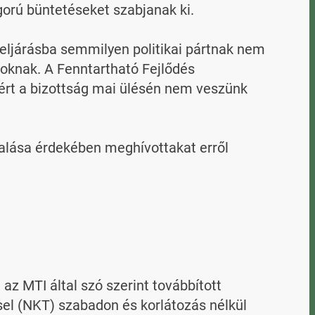
orú büntetéseket szabjanak ki.

 eljárásba semmilyen politikai pártnak nem 
oknak. A Fenntartható Fejlődés 
ért a bizottság mai ülésén nem veszünk 
yalása érdekében meghívottakat erről 
 MTI által szó szerint továbbított 
l (NKT) szabadon és korlátozás nélkül 