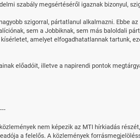
elmi szabály megsértéséről igaznak bizonyul, szig
nagyobb szigorral, pártatlanul alkalmazni. Ebbe az
líciónak, sem a Jobbiknak, sem más baloldali párt
kísérletet, amelyet elfogadhatatlannak tartunk, ez
ainak előadóit, illetve a napirendi pontok megtárg
---

özlemények nem képezik az MTI hírkiadás részét, az
adója a felelős. A közlemények forrásmegjelölésse