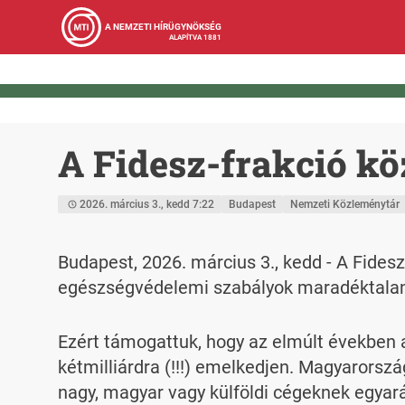
A NEMZETI HÍRÜGYNÖKSÉG
ALAPÍTVA 1881
A Fidesz-frakció k
2026. március 3., kedd 7:22
Budapest
Nemzeti Közleménytár
Budapest, 2026. március 3., kedd - A Fide
egészségvédelemi szabályok maradéktalan 
Ezért támogattuk, hogy az elmúlt években a
kétmilliárdra (!!!) emelkedjen. Magyarország
nagy, magyar vagy külföldi cégeknek egyar