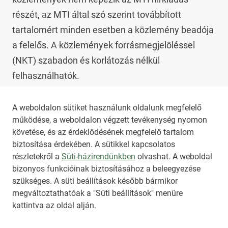
részét, az MTI által szó szerint továbbított 
tartalomért minden esetben a közlemény beadója 
a felelős. A közlemények forrásmegjelöléssel 
(NKT) szabadon és korlátozás nélkül 
felhasználhatók.

Az NKT szolgáltatással kapcsolatban további 
A weboldalon sütiket használunk oldalunk megfelelő
működése, a weboldalon végzett tevékenység nyomon
információt az 
nkt@dunamsz.hu
 elektronikus 
követése, és az érdeklődésének megfelelő tartalom
levelező címen kaphat.
biztosítása érdekében. A sütikkel kapcsolatos
részletekről a
Süti-házirendünkben
olvashat. A weboldal
bizonyos funkcióinak biztosításához a beleegyezése
HIRADO.HU
MEDIAKLIKK.HU
szükséges. A süti beállítások később bármikor
M4SPORT.HU
NEMZETISPORT.HU
megváltoztathatóak a "Süti beállítások" menüre
kattintva az oldal alján.
NKT ÁLTALÁNOS SZERZŐDÉSI FELTÉTELEK