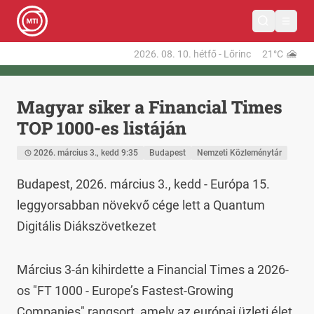
2026. 08. 10.
hétfő
-
Lőrinc
21°C
Magyar siker a Financial Times
TOP 1000-es listáján
2026. március 3., kedd 9:35
Budapest
Nemzeti Közleménytár
Budapest, 2026. március 3., kedd - Európa 15. 
leggyorsabban növekvő cége lett a Quantum 
Digitális Diákszövetkezet
Március 3-án kihirdette a Financial Times a 2026-
os "FT 1000 - Europe’s Fastest-Growing 
Companies" rangsort, amely az európai üzleti élet 