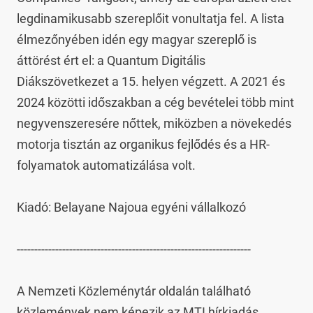
legdinamikusabb szereplőit vonultatja fel. A lista 
élmezőnyében idén egy magyar szereplő is 
áttörést ért el: a Quantum Digitális 
Diákszövetkezet a 15. helyen végzett. A 2021 és 
2024 közötti időszakban a cég bevételei több mint 
negyvenszeresére nőttek, miközben a növekedés 
motorja tisztán az organikus fejlődés és a HR-
folyamatok automatizálása volt.

Kiadó: Belayane Najoua egyéni vállalkozó

-------------------------------------------------------------------

A Nemzeti Közleménytár oldalán található 
közlemények nem képezik az MTI hírkiadás 