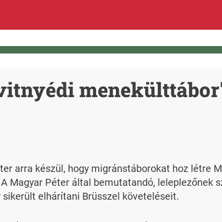
vitnyédi menekülttábor"
ter arra készül, hogy migránstáborokat hoz létre M
 A Magyar Péter által bemutatandó, leleplezőnek 
sikerült elhárítani Brüsszel követeléseit.