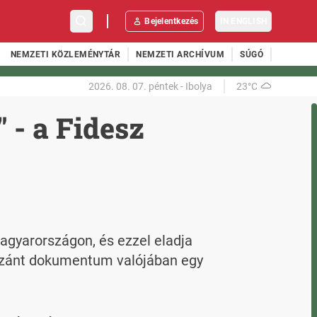
Bejelentkezés
IN ENGLISH
NEMZETI KÖZLEMÉNYTÁR
NEMZETI ARCHÍVUM
SÚGÓ
2026. 08. 07.
péntek
-
Ibolya
23°C
 - a Fidesz
agyarországon, és ezzel eladja 
szánt dokumentum valójában egy 