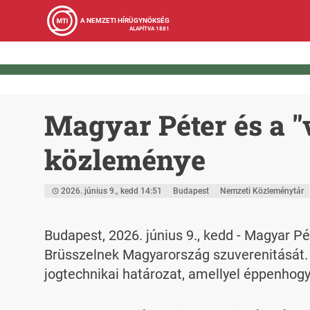
A NEMZETI HÍRÜGYNÖKSÉG
ALAPÍTVA 1881
Magyar Péter és a "
közleménye
2026. június 9., kedd 14:51
Budapest
Nemzeti Közleménytár
Budapest, 2026. június 9., kedd - Magyar Pé
Brüsszelnek Magyarország szuverenitását.
jogtechnikai határozat, amellyel éppenhogy 