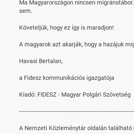
Ma Magyarországon nincsen migránstábor. A
sem.

Követeljük, hogy ez így is maradjon!

A magyarok azt akarják, hogy a hazájuk m
Havasi Bertalan,

a Fidesz kommunikációs igazgatója

Kiadó: FIDESZ - Magyar Polgári Szövetség

----------------------------------------------------------------
A Nemzeti Közleménytár oldalán található k