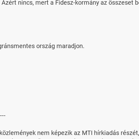
zért nincs, mert a Fidesz-kormány az összeset be
igránsmentes ország maradjon.

---

özlemények nem képezik az MTI hírkiadás részét, az