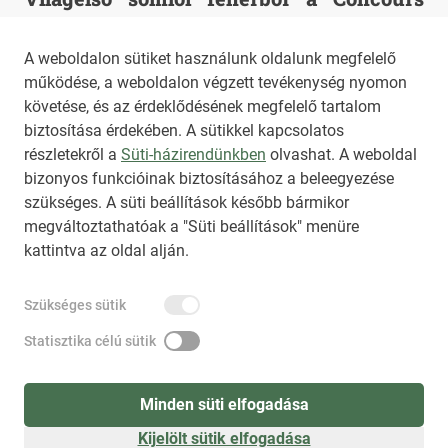
keretéből, a vármegye közgyűlésének
Mondial de Bruxelles borversenyen
támogató szavazatával Dunakiliti Község
A weboldalon sütiket használunk oldalunk megfelelő
Önkormányzata az "Önkormányzati épületek
Győr-Moson-Sopron vármegye, 2025.
működése, a weboldalon végzett tevékenység nyomon
energetikai korszerűsítése Dunakiliti
szeptember 4., csütörtök - A Mesterséges
követése, és az érdeklődésének megfelelő tartalom
Községben" című TOP_PLUSZ-2.1.1-21-GM1-
Intelligencia /AI/ által házasított Kancellár
2025. szeptember 4., csütörtök 10:05
biztosítása érdekében. A sütikkel kapcsolatos
2022-00014 kódszámú vissza nem térítendő
SomlAI Cuvée 2021, abszolút győztesként
részletekről a
Süti-házirendünkben
olvashat. A weboldal
bizonyos funkcióinak biztosításához a beleegyezése
támogatás alapján valósította meg épület
elnyerte az International White Wine
HIRADO.HU
MEDIAKLIKK.HU
szükséges. A süti beállítások később bármikor
energetikai korszerűsítés projektjét.
Revelation (a verseny legmagasabb
M4SPORT.HU
NEMZETISPORT.HU
megváltoztathatóak a "Süti beállítások" menüre
pontszámú fehérbora) díjat
kattintva az oldal alján.
NKT ÁLTALÁNOS SZERZŐDÉSI FELTÉTELEK
Szükséges sütik
NEMZETI KÖZLEMÉNYTÁR MEGRENDELÉS
ADATKEZELÉSI TÁJÉKOZTATÓ
AKADÁLYMENTESÍTÉSI NYILATKOZAT
Statisztika célú sütik
IMPRESSZUM
KÖZLEMÉNY BEADÁSA
SÚGÓ
Minden süti elfogadása
Kijelölt sütik elfogadása