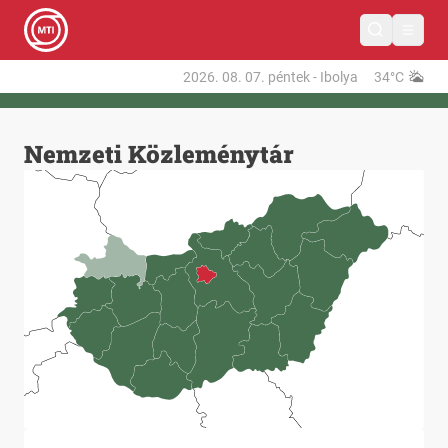
2026. 08. 07.
péntek
-
Ibolya
34°C
Nemzeti Közleménytár