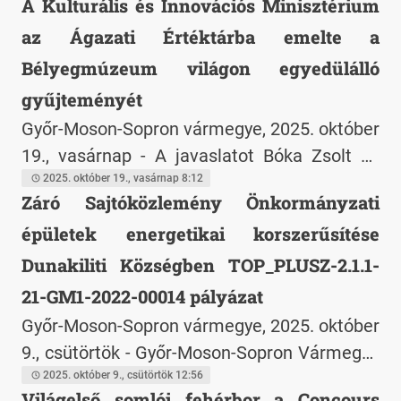
A Kulturális és Innovációs Minisztérium
adóhatósági célpont marad. Az érintett
alkalmából XIV. Leó pápa apostoli áldását
az Ágazati Értéktárba emelte a
cégeknél a készpénzállomány tartósan az
adta a kamara közösségének a 2025-ös
árbevétel 8-15 százalékát teszi ki, miközben
jubileumi szentévben.
Bélyegmúzeum világon egyedülálló
a hatóság a tulajdonosi kölcsönök és vezetői
gyűjteményét
felvétek valódiságát is vizsgálja. Új
Győr-Moson-Sopron vármegye, 2025. október
fókuszpont a fejlesztési tartalékok határidős,
19., vasárnap - A javaslatot Bóka Zsolt és
szabályos felhasználása — a mulasztás
Göndör Éva, a győri Széchenyi István
2025. október 19., vasárnap 8:12
adóbírságot vonhat maga után. A szakértők
Záró Sajtóközlemény Önkormányzati
Egyetem oktatói terjesztették elő, kiemelve
előzetes átvilágítást javasolnak.
épületek energetikai korszerűsítése
a múzeum több mint 13,5 millió darabos
gyűjteményének kulturális és tudományos
Dunakiliti Községben TOP_PLUSZ-2.1.1-
jelentőségét. "A múzeum gazdag
21-GM1-2022-00014 pályázat
gyűjteménye méltán képviseli mindazt, amit
Győr-Moson-Sopron vármegye, 2025. október
a magyar örökség jelent: igényességet,
9., csütörtök - Győr-Moson-Sopron Vármegye
megőrzést és értékteremtést." - közölték az
Önkormányzatának területfejlesztési
2025. október 9., csütörtök 12:56
előterjesztők.
Világelső somlói fehérbor a Concours