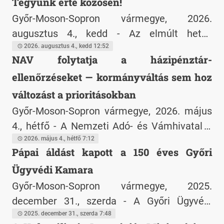
Tegyünk érte közösen!
Győr-Moson-Sopron vármegye, 2026.
augusztus 4., kedd - Az elmúlt hetek
sorozatos vízi tragédiái mindannyiunkat
2026. augusztus 4., kedd 12:52
NAV folytatja a házipénztár-
figyelmeztetnek: a természet nem játék. A
ellenőrzéseket — kormányváltás sem hoz
kánikula alatt érdemes a vízhez "menekülni",
vízitúrázni, sátorozni, mert ez egészséges,
változást a prioritásokban
erősíti a családi kötelékeket, és ráadásul
Győr-Moson-Sopron vármegye, 2026. május
segíti az otthoni energiaspórolást, ám a
4., hétfő - A Nemzeti Adó- és Vámhivatal a
szabad vizeink számtalan veszélyt is
kormányváltástól függetlenül folytatja a kkv-
2026. május 4., hétfő 7:12
Pápai áldást kapott a 150 éves Győri
hordoznak.
k házipénztár-állományainak ellenőrzését. A
Ügyvédi Kamara
rendelkezésre álló adatok szerint több száz
milliárd forintnyi készpénzt tartanak a
Győr-Moson-Sopron vármegye, 2025.
vállalkozások házipénztárban bankszámla
december 31., szerda - A Győri Ügyvédi
helyett — ez 2026-ban is kiemelt
Kamara megalakulásának 150. évfordulója
2025. december 31., szerda 7:48