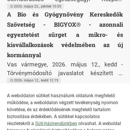
elsőként szervezett Magyarországon élő
2026. május 22., péntek 10:55
A Bio és Gyógynövény Kereskedők
kézsebészeti műtéti közvetítéssel
Szövetség - BIGYOX® - azonnali
egybekötött szakmai továbbképzést.
egyeztetést sürget a mikro- és
kisvállalkozások védelmében az új
kormánnyal
Vas vármegye, 2026. május 12., kedd -
Törvénymódosító javaslatot készített a
BIGYOX® szakmai szervezet a magyar
2026. május 12., kedd 12:19
Stílus+
tulajdonú mikro és kisvállalkozások
A weboldalon sütiket használunk oldalunk megfelelő
Vas vármegye, 2026. február 1., vasárnap - A
megmentéséért
működése, a weboldalon végzett tevékenység nyomon
Stílusos Vidéki Szállodák Turisztikai
követése, és az érdeklődésének megfelelő tartalom
Egyesület edukációs programja
2026. január 31., szombat 23:07
biztosítása érdekében. A sütikkel kapcsolatos
részletekről a
Süti-házirendünkben
olvashat. A weboldal