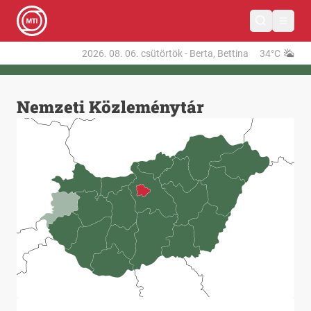
2026. 08. 06.
csütörtök
-
Berta, Bettina
34°C
Nemzeti Közleménytár