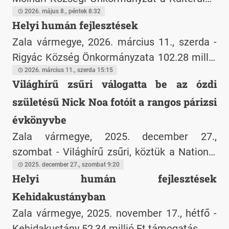
utak felújítása KAP-RD43-1-25 kódszámú
2026. május 8., péntek 8:32
Helyi humán fejlesztések
pályázaton támogatást nyert el a Molnári 09
Zala vármegye, 2026. március 11., szerda -
hrsz-ú külterületi út felújítására
Rigyác Község Önkormányzata 102.28 millió
forint vissza nem térítendő európai uniós
2026. március 11., szerda 15:15
Világhírű zsűri válogatta be az ózdi
támogatást nyert el a Széchenyi Terv Plusz
születésű Nick Noa fotóit a rangos párizsi
program keretében, a TOP_PLUSZ-3.1.3-23-
ZA1-2024-00002 azonosítójú projekttel a
évkönyvbe
helyi humán fejlesztések, illetve programok
Zala vármegye, 2025. december 27.,
megvalósítására.
szombat - Világhírű zsűri, köztük a National
Geographic és a Forbes szakembereinek
2025. december 27., szombat 9:20
Helyi humán fejlesztések
döntése alapján az ózdi születésű Nick Noa
Kehidakustányban
két fotója is bekerült a rangos párizsi PX3
fotóművészeti évkönyvbe.
Zala vármegye, 2025. november 17., hétfő -
Kehidakustány 52,34 millió Ft támogatás