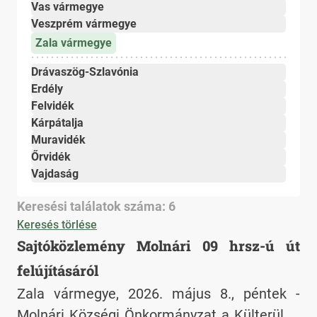
Vas vármegye
Veszprém vármegye
Zala vármegye
Drávaszög-Szlavónia
Erdély
Felvidék
Kárpátalja
Muravidék
Őrvidék
Vajdaság
Keresési találatok száma: 6
Keresés törlése
Sajtóközlemény Molnári 09 hrsz-ú út
felújításáról
Zala vármegye, 2026. május 8., péntek -
Molnári Községi Önkormányzat a Külterületi