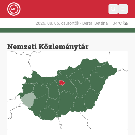
2026. 08. 06.
csütörtök
-
Berta, Bettina
34°C
Nemzeti Közleménytár