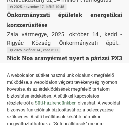
2025. november 17., hétfő 10:48
Önkormányzati épületek energetikai
korszerűsítése
Zala vármegye, 2025. október 14., kedd -
Rigyác Község Önkormányzati épület
energetikai korszerűsítése
2025. október 14., kedd 8:11
Nick Noa aranyérmet nyert a párizsi PX3
fotóversenyen
A weboldalon sütiket használunk oldalunk megfelelő
Zala vármegye, 2025. szeptember 17.,
működése, a weboldalon végzett tevékenység nyomon
szerda - Az ózdi születésű Nick Noa Gold
követése, és az érdeklődésének megfelelő tartalom
díjat nyert a Prix de la Photographie Paris
2025. szeptember 17., szerda 18:32
biztosítása érdekében. A sütikkel kapcsolatos
2025 fotóversenyen, míg másik képe, a
részletekről a
Süti-házirendünkben
olvashat. A weboldal
bizonyos funkcióinak biztosításához a beleegyezése
"Raven", tiszteletbeli említést kapott.
HIRADO.HU
MEDIAKLIKK.HU
szükséges. A süti beállítások később bármikor
M4SPORT.HU
NEMZETISPORT.HU
megváltoztathatóak a "Süti beállítások" menüre