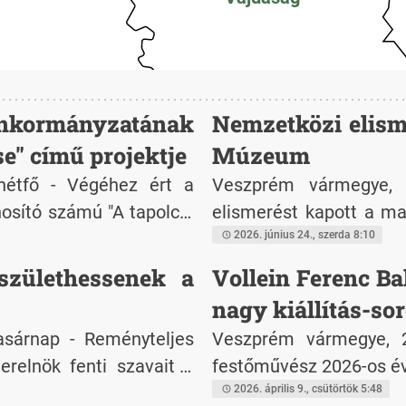
Önkormányzatának
Nemzetközi elism
se" című projektje
Múzeum
hétfő - Végéhez ért a
Veszprém vármegye, 2
sító számú "A tapolcai
elismerést kapott a ma
projekt megvalósítása.
Nagy Géza által alapíto
2026. június 24., szerda 8:10
orciumban a Tapolca
Motor Múzeum bekerül
születhessenek a
Vollein Ferenc Ba
lelősségű Társasággal -
FIA örökségvédelmi pr
nagy kiállítás-so
lésfejlesztési Operatív
ezzel első alkalomma
asárnap - Reményteljes
Veszprém vármegye, 20
TOP_Plusz-6.1.1-21-VE1
múzeumot a világ kieme
erelnök fenti szavait a
festőművész 2026-os évi
íváson. A konzorciumi
 Számukra ugyanis nagy
2026. április 9., csütörtök 5:48
illió Ft összegű vissza