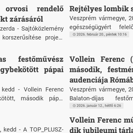
rmány 2020-ban állami
 orvosi rendelő
Rejtélyes lombik s
rojekt műszaki-szakmai
teket, melyekbe utolsó
vő építési beruházás
ekt zárásáról
Veszprém vármegye, 202
 voltak hozzászokva a
lelősségű Társaság volt,
egészségügyért fele
zerda - Sajtóközlemény
tsághoz, a személytelen
 a kivitelezési munkát.
magánintézeteket azért
2026. február 20., péntek 10:16
korszerűsítése projekt
es kezelésekhez. Az
adataikat nem jelentett
g gyorsan terjedt, ami
jas festőművész
Vollein Ferenc (
retű csehországi
gybekötött pápai
második, festmé
audenciája Rómá
 kedd - Vollein Ferenc
Veszprém vármegye, 202
kötött, második pápai
Balaton-díjas fest
segyházban.
egybekötött pápai aud
2026. január 12., hétfő 6:26
Vollein Ferenc mű
dik jubileumi tárl
, kedd - A TOP_PLUSZ-