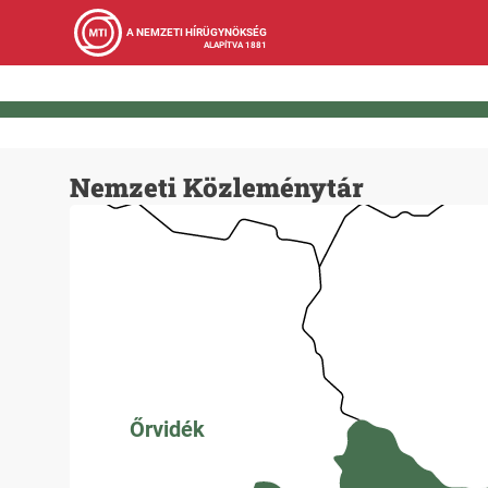
A NEMZETI HÍRÜGYNÖKSÉG
ALAPÍTVA 1881
Nemzeti Közleménytár
Őrvidék