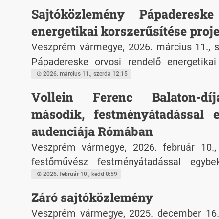
csalódást okozott, hogy az Orbán ko
Sajtóközlemény Pápadereske
nem térítendő támogatást nyertek. A p
tulajdonba vette azokat a magánintéze
tartalmának legnagyobb részét kite
energetikai korszerűsítése proj
szalmaszálként kapaszkodtak. Ők nem
kivitelezője a STRABAG Építő Korlátolt Fe
Veszprém vármegye, 2026. március 11., s
hosszú várólistákhoz, intézeti túlzsúfol
aki nyílt közbeszerzési eljárásban nyerte el
Pápadereske orvosi rendelő energetikai 
bánásmódhoz, és a kevésbé eredmény
zárásáról
2026. március 11., szerda 12:15
elégedetlen betegek körében a hír pedi
Vollein Ferenc Balaton-dí
hamarosan soha nem látott mé
lombikturizmushoz vezetett.
második, festményátadással e
audenciája Rómában
Veszprém vármegye, 2026. február 10.,
festőművész festményátadással egybe
audenciája Rómában, a Szent Péter széke
2026. február 10., kedd 8:59
Záró sajtóközlemény
Veszprém vármegye, 2025. december 16.