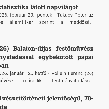
tatisztika látott napvilágot
6. február 20., péntek - Takács Péter az
lős államtitkár szerint a meddőségi
 kellett államosítani, mert eredményességi
ék.
26) Balaton-díjas festőművész
nyátadással egybekötött pápai
ban
6. január 12., hétfő - Vollein Ferenc (26)
őművész második, festményátadással
enciája Rómában
vészettörténeti jelentőségű, 70-
ata