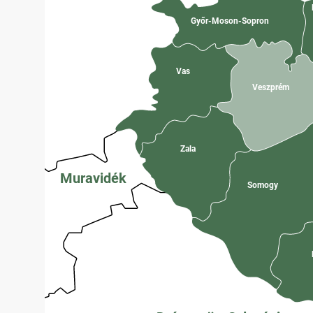
Győr-Moson-Sopron
Vas
Veszprém
Zala
Muravidék
Somogy