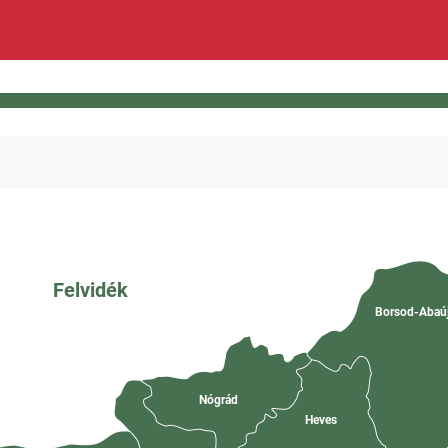
Felvidék
Borsod-Abaú
Nógrád
Heves