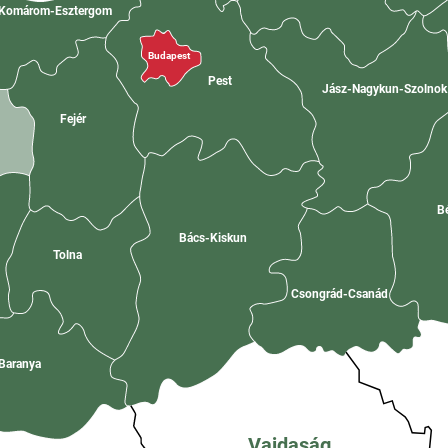
Komárom-Esztergom
Budapest
Pest
Jász-Nagykun-Szolno
Fejér
B
Bács-Kiskun
Tolna
Csongrád-Csanád
Baranya
Vajdaság