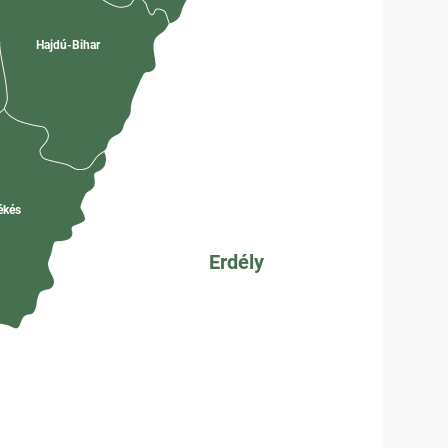
Hajdú-Bihar
k
ékés
Erdély