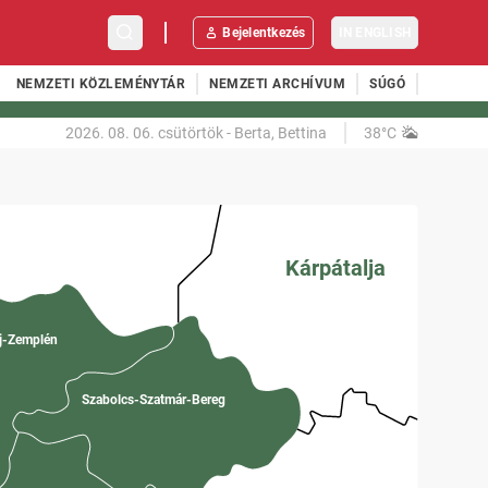
Bejelentkezés
IN ENGLISH
NEMZETI KÖZLEMÉNYTÁR
NEMZETI ARCHÍVUM
SÚGÓ
2026. 08. 06.
csütörtök
-
Berta, Bettina
38°C
Kárpátalja
j-Zemplén
Szabolcs-Szatmár-Bereg