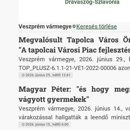
Drávaszög-Szlavónia
Veszprém vármegye
Keresés törlése
Megvalósult Tapolca Város 
"A tapolcai Városi Piac fejleszté
Veszprém vármegye, 2026. június 29., 
TOP_PLUSZ-6.1.1-21-VE1-2022-00006 azono
Városi Piac fejlesztése" megnevezésű 
2026. június 29., hétfő 12:41
Tapolca Város Önkormányzata - konz
Magyar Péter: "és hogy meg
Kereskedelmi és Szolgáltató Korlátolt Fe
vágyott gyermekek"
sikerrel pályázott a Terület- és Telepü
Veszprém vármegye, 2026. június 14., v
Program Plusz keretében meghirdetett 
várakozással hallgatták a leendő miniszt
Helyi gazdaságfejlesztés tárgyú felh
meddő párok a választási kampány során.
2026. június 15., hétfő 6:00
partnerek a projekt megvalósítására 223 m