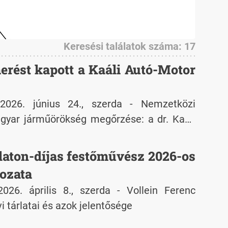
Keresési találatok száma: 17
erést kapott a Kaáli Autó-Motor
026. június 24., szerda - Nemzetközi
gyar járműörökség megőrzése: a dr. Kaáli
tt, Balaton-felvidéken található Kaáli Autó-
t a Nemzetközi Automobil Szövetség, az
laton-díjas festőművész 2026-os
ogramjának online gyűjteményébe. Az FIA
rozata
l ismer el és mutat be magyarországi
26. április 8., szerda - Vollein Ferenc
lkedő járműtörténeti gyűjteményei között.
 tárlatai és azok jelentősége