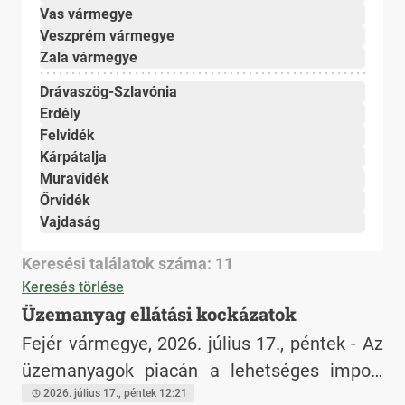
Vas vármegye
Veszprém vármegye
Zala vármegye
Drávaszög-Szlavónia
Erdély
Felvidék
Kárpátalja
Muravidék
Őrvidék
Vajdaság
Keresési találatok száma: 11
Keresés törlése
Üzemanyag ellátási kockázatok
Fejér vármegye, 2026. július 17., péntek - Az
üzemanyagok piacán a lehetséges import
források beszerzési ára meghaladta a
2026. július 17., péntek 12:21