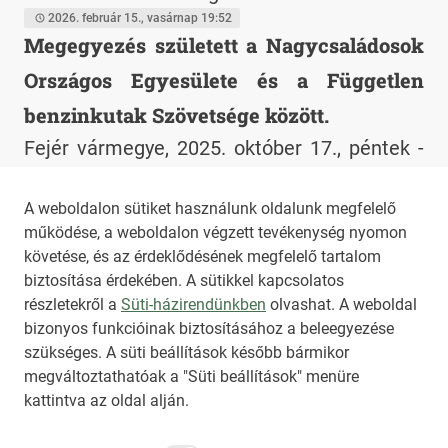
importkiesés és a finomítói nehézségek
rózsás kakadu az idén harminc éve működő
2026. február 15., vasárnap 19:52
Megegyezés született a Nagycsaládosok
miatt az FBSZ a fogyasztás tudatos
Vadmadárkórházba, ahol Dr Berkényi Tamás
Országos Egyesülete és a Független
mérséklésére és a munkatársakkal való
a kórház megálmodója és alapító állatorvosa
türelmes együttműködésre szólítja fel a
ismét bravúros műtétet hajtott végre.
benzinkutak Szövetsége között.
lakosságot.
Madaraknál nincs rekeszizom, a hasűri és
Fejér vármegye, 2025. október 17., péntek -
mellkasi szervek egy egységes testüregben
Megegyezés született a Nagycsaládosok
vannak, a légzsákok benyúlnak a hasi
Országos Egyesülete és a Független
2025. október 17., péntek 11:34
A weboldalon sütiket használunk oldalunk megfelelő
régióba is, ahol a daganat volt. Ez rendkívül
működése, a weboldalon végzett tevékenység nyomon
benzinkutak Szövetsége között.
1
2
követése, és az érdeklődésének megfelelő tartalom
kockázatossá tette a műtétet, amit a madár
biztosítása érdekében. A sütikkel kapcsolatos
állapota miatt nem lehetett halogatni, ezért
részletekről a
Süti-házirendünkben
olvashat. A weboldal
vasárnap délelőtt, teljes csendben került sor
bizonyos funkcióinak biztosításához a beleegyezése
HIRADO.HU
MEDIAKLIKK.HU
a nagy figyelmet, teljes koncentrációt igénylő
szükséges. A süti beállítások később bármikor
M4SPORT.HU
NEMZETISPORT.HU
megváltoztathatóak a "Süti beállítások" menüre
műtétre. A rendkívül kockázatos
kattintva az oldal alján.
beavatkozás 40 percig tartott. A rózsás
kakadu a műtét után egy órával már repült,
NKT ÁLTALÁNOS SZERZŐDÉSI FELTÉTELEK