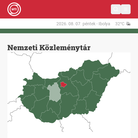
2026. 08. 07.
péntek
-
Ibolya
32°C
Nemzeti Közleménytár