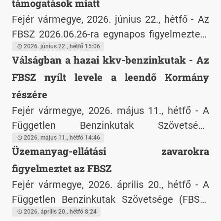
tulajdonú kutak az elviselhetetlen terhek és
támogatások miatt
a politikai döntések okozta károk miatt
Fejér vármegye, 2026. június 22., hétfő - Az
tiltakoznak, a KKV szektortól pedig
FBSZ 2026.06.26-ra egynapos figyelmeztető
szolidaritást kérnek. A tervezett
bezárásra szólítja fel a kisbenzinkutakat,
2026. június 22., hétfő 15:06
Válságban a hazai kkv-benzinkutak - Az
sajtótájékoztató pontos időpontját és
mert a TISZA kormány nem hajtja végre a
helyszínét a szabályozások miatt a
FBSZ nyílt levele a leendő Kormány
korábbi árrendszer okozta károk enyhítésére
Független Benzinkutak Szövetsége
indított támogatási programot. A korábbi
részére
Facebook-oldalának legfrissebb posztjában
intézkedések március óta 7,5-8 milliárd
Fejér vármegye, 2026. május 11., hétfő - A
találják meg.
forintos veszteséget okoztak a családi kkv-
Független Benzinkutak Szövetsége
knak. A szövetség amiatt is tiltakozik, mert a
Egyesület (FBSZ) felhívja a figyelmet a hazai
2026. május 11., hétfő 14:46
Üzemanyag-ellátási zavarokra
kormány egy új törvényjavaslattal bármikor,
üzemanyag-ellátás kritikus helyzetére. Az
kontroll nélkül újra bevezethetővé tenné a
figyelmeztet az FBSZ
import ellehetetlenülése és a stratégiai
rendszert, sértve a tulajdonhoz és szabad
készletek kimerülése miatt a szektor
Fejér vármegye, 2026. április 20., hétfő - A
vállalkozáshoz való jogot.
működése fenntarthatatlanná vált. A
Független Benzinkutak Szövetsége (FBSZ)
független kutak - amelyek évi 400 milliárd
tájékoztatása szerint a leköszönő kormány
2026. április 20., hétfő 8:24