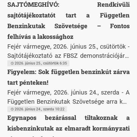
SAJTÓMEGHÍVÓ: Rendkívüli
kiskereskedelmi árakat, ezzel az import
sajtótájékoztatót tart a Független
lehetősége bezárul. Az import létfontosságú
a hazai ellátás biztosítása szempontjából,
Benzinkutak Szövetsége – Fontos
ezért kérjük a kormányt, haladéktalanul
felhívás a lakossághoz
teremtse meg a szektor szereplői
Fejér vármegye, 2026. június 25., csütörtök -
biztonságos működésének feltételeit.
Sajtótájékoztató az FBSZ demonstrációjáról
péntek 11 órakor Inárcson a tiltakozások
2026. június 25., csütörtök 6:35
Figyelem: Sok független benzinkút zárva
okairól és a folytatásról. Az FBSZ a vásárlók
tart pénteken!
megértését kéri a pénteki országos kút
bezárások miatt, és kéri lakosságot:
Fejér vármegye, 2026. június 24., szerda - A
csütörtökön vagy szombaton tankoljanak.
Független Benzinkutak Szövetsége arra kéri
az autósokat és partnereit, hogy a pénteki
2026. június 24., szerda 10:22
Egynapos bezárással tiltakoznak a
zárvatartások miatt a tankolást csütörtökre
kisbenzinkutak az elmaradt kormányzati
vagy szombatra időzítsék. A családi