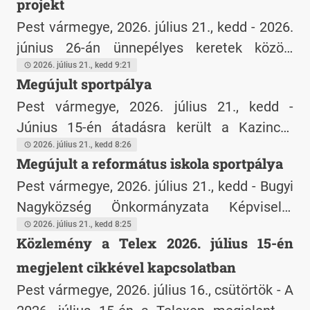
vissza nem térítendő európai uniós
projekt
támogatásban részesült.
Pest vármegye, 2026. július 21., kedd - 2026.
június 26-án ünnepélyes keretek között
került sor az "Iparterület kialakítása Bugyi
2026. július 21., kedd 9:21
Megújult sportpálya
településen" című projekt záró átadó
Pest vármegye, 2026. július 21., kedd -
rendezvényére.
Június 15-én átadásra került a Kazinczy
Ferenc Általános iskola és AMI megújult
2026. július 21., kedd 8:26
Megújult a református iskola sportpálya
rekortán sportpályája.
Pest vármegye, 2026. július 21., kedd - Bugyi
Nagyközség Önkormányzata Képviselő-
testülete 2025. októberében döntött, hogy
2026. július 21., kedd 8:25
Közlemény a Telex 2026. július 15-én
részt vesz az Aktív Magyarország Program
megjelent cikkével kapcsolatban
keretében az iskolai sportpályák felújítása
elnevezésű programon.
Pest vármegye, 2026. július 16., csütörtök - A