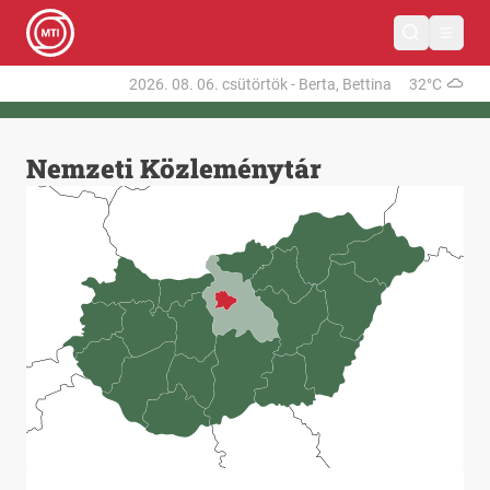
2026. 08. 06.
csütörtök
-
Berta, Bettina
32°C
Nemzeti Közleménytár