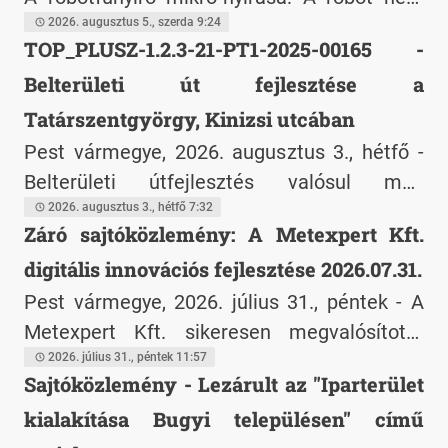
hetente egyszer nyírja le a pázsitot, hanem
2026. augusztus 5., szerda 9:24
TOP_PLUSZ-1.2.3-21-PT1-2025-00165 -
naponta vagy kétnaponta végighalad a gyep
Belterületi út fejlesztése a
egészén. Nem centimétereket vág, hanem
csupán 1-2 millimétert csippent le a fűszálak
Tatárszentgyörgy, Kinizsi utcában
végéből. Mivel a levágott darabkák
Pest vármegye, 2026. augusztus 3., hétfő -
mikroszkopikus méretűek, nem maradnak a
Belterületi útfejlesztés valósul meg
fűszálak tetején. Azonnal lehullanak a
Tatárszentgyörgyön 71,07 millió forint
2026. augusztus 3., hétfő 7:32
Záró sajtóközlemény: A Metexpert Kft.
fűszálak közé, közvetlenül a talaj felszínére.
európai uniós támogatásból.
Mivel szinte teljes egészében vízből és
digitális innovációs fejlesztése 2026.07.31.
szerves anyagból állnak, napokon - sőt, a
Pest vármegye, 2026. július 31., péntek - A
meleg nyári napokon órákon - belül teljesen
Metexpert Kft. sikeresen megvalósította
elbomlanak és nyomtalanul eltűnnek.
digitális innovációs fejlesztési projektjét a
2026. július 31., péntek 11:57
Sajtóközlemény - Lezárult az "Iparterület
DIMOP_PLUSZ-1.2.6-24 program keretében.
kialakítása Bugyi településen" című
A vállalkozás a projekthez 5,96 millió Ft