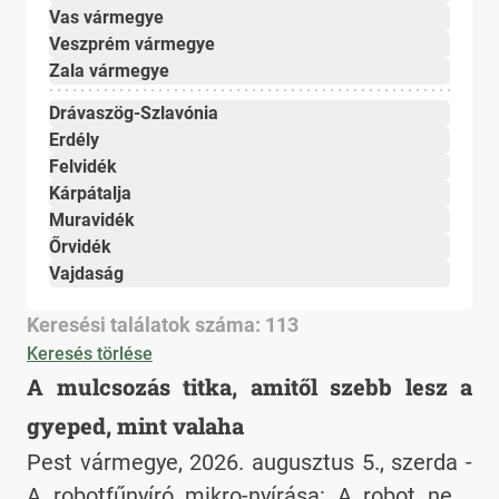
Vas vármegye
Veszprém vármegye
Zala vármegye
Drávaszög-Szlavónia
Erdély
Felvidék
Kárpátalja
Muravidék
Őrvidék
Vajdaság
Keresési találatok száma: 113
Keresés törlése
A mulcsozás titka, amitől szebb lesz a
gyeped, mint valaha
Pest vármegye, 2026. augusztus 5., szerda -
A robotfűnyíró mikro-nyírása: A robot nem