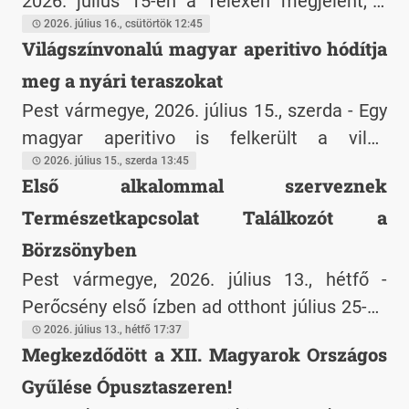
2026. július 15-én a Telexen megjelent, a
magyar-kínai gazdasági kapcsolatokat érintő
2026. július 16., csütörtök 12:45
Világszínvonalú magyar aperitivo hódítja
cikk kapcsán a CCTA Magyar-Kínai Kft. és a
meg a nyári teraszokat
Magyar-Kínai Üzletfejlesztési & Inkubációs
Központ (MKÜIK) az alábbi közleményt adja
Pest vármegye, 2026. július 15., szerda - Egy
ki.
magyar aperitivo is felkerült a világ
legjobbjai közé: A Rozante Bitter Raspberry
2026. július 15., szerda 13:45
Első alkalommal szerveznek
Aperitivo a 2026-os International Wine &
Természetkapcsolat Találkozót a
Spirit Competition (IWSC) londoni
világversenyen kiemelkedő, 95 pontos Gold
Börzsönyben
minősítést szerzett.
Pest vármegye, 2026. július 13., hétfő -
Perőcsény első ízben ad otthont július 25-én
Természetkapcsolat Találkozónak. A
2026. július 13., hétfő 17:37
Megkezdődött a XII. Magyarok Országos
Csipkefa Közhasznú Alapítvány által
Gyűlése Ópusztaszeren!
szervezett ingyenes, egész napos program