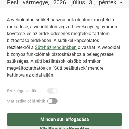
célja a közösségépítés, a helyi közösségek
Pest vármegye, 2026. július 3., péntek -
támogatása, valamint szemléletformálás és
2026.07.03-án, pénteken 13 órától, a Drábik
az egészségnevelés a természetkapcsolat
János Színpadon tartott ünnepélyes
2026. július 3., péntek 13:25
A weboldalon sütiket használunk oldalunk megfelelő
működése, a weboldalon végzett tevékenység nyomon
eszközeivel.
megnyitóval hivatalosan is elindult a XII.
1
2
3
4
...
12
követése, és az érdeklődésének megfelelő tartalom
Magyarok Országos Gyűlése az Ópusztaszeri
biztosítása érdekében. A sütikkel kapcsolatos
Nemzeti Történeti Emlékparkban.
részletekről a
Süti-házirendünkben
olvashat. A weboldal
bizonyos funkcióinak biztosításához a beleegyezése
HIRADO.HU
MEDIAKLIKK.HU
szükséges. A süti beállítások később bármikor
M4SPORT.HU
NEMZETISPORT.HU
megváltoztathatóak a "Süti beállítások" menüre
kattintva az oldal alján.
NKT ÁLTALÁNOS SZERZŐDÉSI FELTÉTELEK
Szükséges sütik
NEMZETI KÖZLEMÉNYTÁR MEGRENDELÉS
ADATKEZELÉSI TÁJÉKOZTATÓ
AKADÁLYMENTESÍTÉSI NYILATKOZAT
Statisztika célú sütik
IMPRESSZUM
KÖZLEMÉNY BEADÁSA
SÚGÓ
Minden süti elfogadása