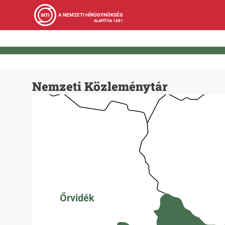
A NEMZETI HÍRÜGYNÖKSÉG
ALAPÍTVA 1881
Nemzeti Közleménytár
Őrvidék