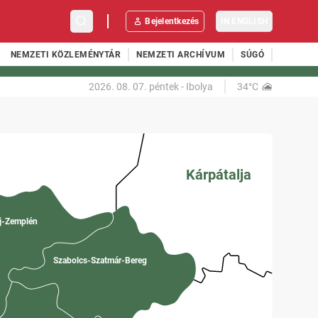
Bejelentkezés
IN ENGLISH
NEMZETI KÖZLEMÉNYTÁR
NEMZETI ARCHÍVUM
SÚGÓ
2026. 08. 07.
péntek
-
Ibolya
34°C
Kárpátalja
j-Zemplén
Szabolcs-Szatmár-Bereg