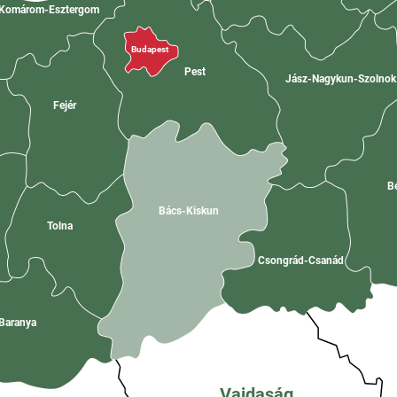
Komárom-Esztergom
Budapest
Pest
Jász-Nagykun-Szolno
Fejér
B
Bács-Kiskun
Tolna
Csongrád-Csanád
Baranya
Vajdaság