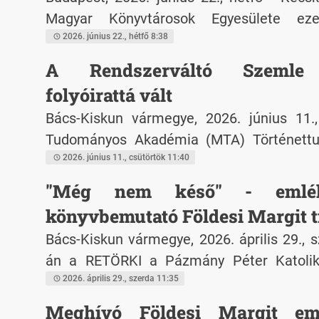
Magyar Könyvtárosok Egyesülete e
Vándorgyűlést, a hazai könyvtári szakma 
2026. június 22., hétfő 8:38
találkozóját. A több mint 700 résztv
A Rendszerváltó Szemle 
központi témája: "Könyvtárak jövőj
folyóirattá vált
fenntarthatóság".
Bács-Kiskun vármegye, 2026. június 11.
Tudományos Akadémia (MTA) Történettu
döntése értelmében a RETÖRKI tudom
2026. június 11., csütörtök 11:40
Rendszerváltó Szemle felkerült az MTA ál
"Még nem késő" - emlékk
színvonalúnak elismert, A kategóriás 
könyvbemutató Földesi Margit ti
listájára.
Bács-Kiskun vármegye, 2026. április 29., sz
án a RETÖRKI a Pázmány Péter Katoli
Nemzeti Közszolgálati Egyetem Nemeskü
2026. április 29., szerda 11:35
Kar együttműködésével konferenciát szerv
Meghívó Földesi Margit eml