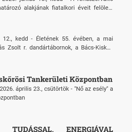
tározó alakjának fiatalkori éveit felölelő
 június 16-án mutatták be a Rendszerváltás
et és Levéltárban.
ének 55. évében, a mai
ás Zsolt r. dandártábornok, a Bács-Kiskun
itányság vezetője
iskőrösi Tankerületi Központban
26. április 23., csütörtök - "Nő az esély" a
Központban
, TUDÁSSAL, ENERGIÁVAL