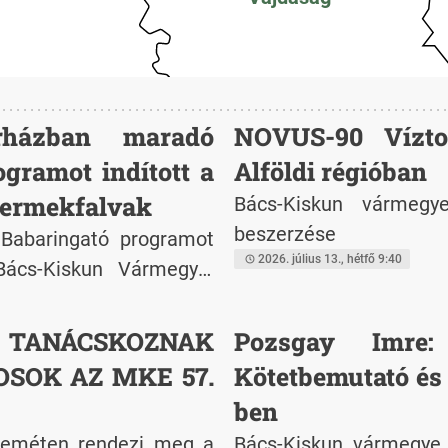
rházban maradó
NOVUS-90 Vízto
gramot indított a
Alföldi régióban
yermekfalvak
Bács-Kiskun vármegye
beszerzése
 Babaringató programot
2026. július 13., hétfő 9:40
Bács-Kiskun Vármegyei
ja, hogy az SOS képzett
alatt is minél teljesebb
 TANÁCSKOZNAK
Pozsgay Imre:
ok a csecsemők, akik
SOK AZ MKE 57.
Kötetbemutató és
a.
ben
skeméten rendezi meg a
Bács-Kiskun vármegye, 