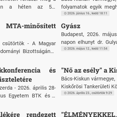
zen a héten az 57.
folyamatok egyik megha
legnagyobb éves szakmai
autobiográfiáját 2026.
2026. június 16., kedd 18:11
evőt vonzó rendezvény
Történetét Kutató Intéz
MTA-minősített
Gyász
e: tudás, közösség,
Budapest, 2026. május 12., kedd - Élet
napon elhunyt dr. Guly
, csütörtök - A Magyar
Vármegyei Rendőr-főkap
2026. május 12., kedd 11:54
dományi Bizottságának
ányos folyóirata, a
tal minősített és magas
onferencia és
"Nő az esély" a K
tudományos folyóiratok
szteletére
Bács-Kiskun vármegye, 20
Kiskőrösi Tankerületi 
erda - 2026. április 28-
2026. április 23., csütörtök 9:29
kus Egyetem BTK és a
rty István Tanárképző
ezett a tíz éve elhunyt
ékére rendezett
"ÉLMÉNYEKKEL