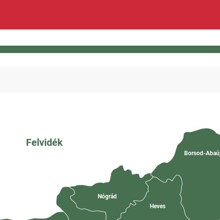
Felvidék
Borsod-Abaú
Nógrád
Heves