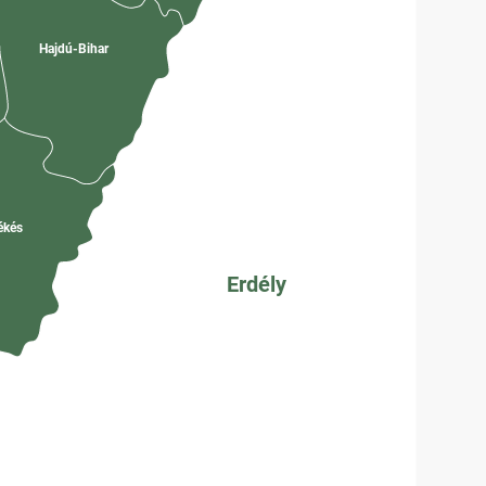
Hajdú-Bihar
k
ékés
Erdély