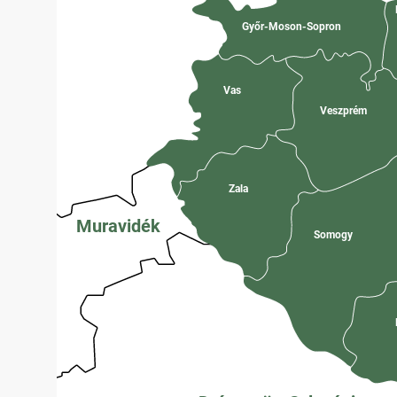
Győr-Moson-Sopron
Vas
Veszprém
Zala
Muravidék
Somogy