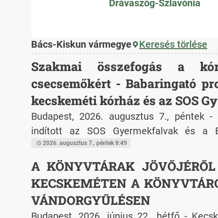
Drávaszög-Szlavónia
Bács-Kiskun vármegye
Keresés törlése
Szakmai összefogás a kó
csecsemőkért - Babaringató pro
kecskeméti kórház és az SOS G
Budapest, 2026. augusztus 7., péntek -
indított az SOS Gyermekfalvak és a 
Oktatókórház Kecskeméten. A program cél
2026. augusztus 7., péntek 8:49
önkénteseitől a kórházi tartózkodás ideje 
A KÖNYVTÁRAK JÖVŐJÉRŐL
testi-lelki támogatást kapjanak az
KECSKEMÉTEN A KÖNYVTÁRO
átmenetileg még nem kerülhetnek családb
VÁNDORGYŰLÉSEN
Budapest, 2026. június 22., hétfő - Kec