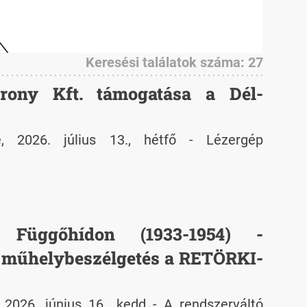
Keresési találatok száma: 27
rony Kft. támogatása a Dél-
, 2026. július 13., hétfő - Lézergép
 Függőhídon (1933-1954) -
 műhelybeszélgetés a RETÖRKI-
2026. június 16., kedd - A rendszerváltó