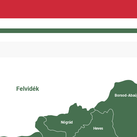
Felvidék
Borsod-Abaú
Nógrád
Heves