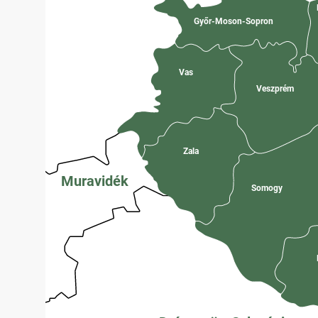
Győr-Moson-Sopron
Vas
Veszprém
Zala
Muravidék
Somogy