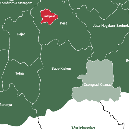
Komárom-Esztergom
Budapest
Pest
Jász-Nagykun-Szolno
Fejér
B
Bács-Kiskun
Tolna
Csongrád-Csanád
Baranya
Vajdaság