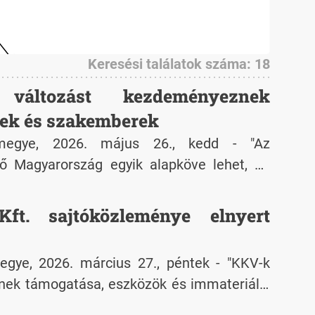
Keresési találatok száma: 18
ű változást kezdeményeznek
tek és szakemberek
rmegye, 2026. május 26., kedd - "Az
 Magyarország egyik alapköve lehet, ha
sségekkel és jövőképpel rendelkeznek" –
gi szakemberek által kezdeményezett
ft. sajtóközleménye elnyert
gye, 2026. március 27., péntek - "KKV-k
nek támogatása, eszközök és immateriális