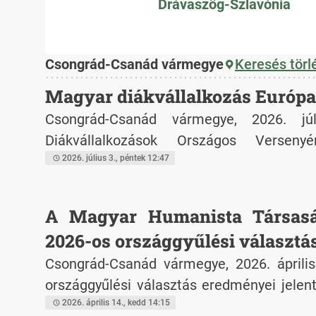
Drávaszög-Szlavónia
Csongrád-Csanád vármegye
Keresés törl
Magyar diákvállalkozás Európa 
Csongrád-Csanád vármegye, 2026. jú
Diákvállalkozások Országos Verseny
nyíregyházi RECAF csapata képviseli M
2026. július 3., péntek 12:47
2026 európai döntőjén, amely Európa legna
fesztiválja és a Junior Achievement E
A Magyar Humanista Társasá
bajnoksága. A rangos nemzetközi eseményt 
2026-os országgyűlési választá
Rigában rendezik meg, ahol közel 40 o
Csongrád-Csanád vármegye, 2026. április
diákvállalkozói mérik össze tudásukat.
országgyűlési választás eredményei jelent
Magyarország életében. A magas r
2026. április 14., kedd 14:15