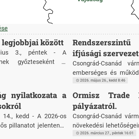
ése
legjobbjai között
Rendszerszint
ifjúsági szerveze
lius 3., péntek - A
ének győzteseként a
Csongrád-Csanád vá
agyarországot a GEN-E
emberséges és működő
gyobb fiatal vállalkozói
fiataljaink erős közö
2026. május 26., kedd 8:46
urope éves vállalkozói
olvasható az ifjúsá
g nyilatkozata a
Ormisz Trade K
2026. július 7-9. között
állásfoglalásban.
sokról
pályázatról.
rszág legtehetségesebb
 14., kedd - A 2026-os
Csongrád-Csanád várme
ős pillanatot jelentenek
növekedési lehetőségei
észvétel mellett a
javak beszerzése"
2026. március 27., péntek 16:01