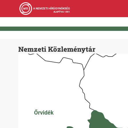
A NEMZETI HÍRÜGYNÖKSÉG
ALAPÍTVA 1881
Nemzeti Közleménytár
Őrvidék