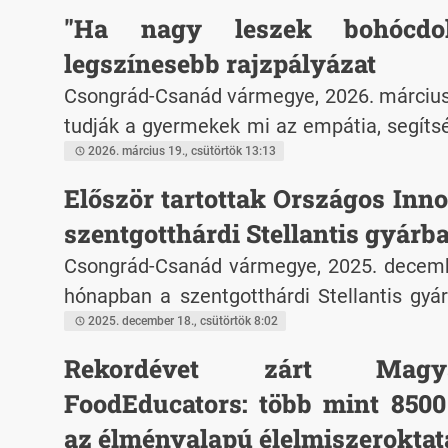
választópolgárok világosan kifejezték dem
"Ha nagy leszek bohócdo
a változás iránti igényüket.
legszínesebb rajzpályázat
Csongrád-Csanád vármegye, 2026. március 
tudják a gyermekek mi az empátia, segíts
gyermekkel szerencsére nem találkozunk 
2026. március 19., csütörtök 13:13
De a rajzoláshoz pont elég, ha elképzeli
Először tartottak Országos Inn
mivel vidítanák fel kevésbé szerenc
szentgotthárdi Stellantis gyárb
pajtásaikat, barátaikat. Helyezkedj bele a s
Csongrád-Csanád vármegye, 2025. decembe
hogyan segítenél! A mai nappal újr
hónapban a szentgotthárdi Stellantis gyá
rajzpályázata a "Ha nagy leszek, Bohócdokt
otthont az országos a Dream About Tomo
2025. december 18., csütörtök 8:02
versenynek.
Rekordévet zárt Magy
FoodEducators: több mint 8500 
az élményalapú élelmiszeroktat