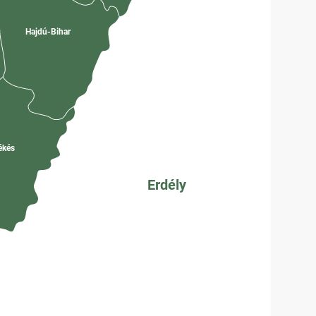
Hajdú-Bihar
k
ékés
Erdély