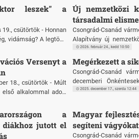
okratikus akaratukat és
ktor leszek" a
Új nemzetközi k
társadalmi elism
19., csütörtök - Honnan
Csongrád-Csanád vármeg
ég, vidámság? A legtöbb
Alapítvány új nemzetköz
kórházi keretek között.
based Volunteering
2026. február 24., kedd 10:50
k mivel vidíthatjuk, Ők
társadalmi elismertsé
ovációs Versenyt a
Megérkezett a sik
sés, kórházba került
bővítését és a fogad
an
Csongrád-Csanád várm
zerepbe és rajzold le, Te
Csehország, Magyar
decemberi Önkéntesek
r 18., csütörtök - Múlt
aindul alapítványunk
részvételével megval
nyelven is megjelent a 
2025. december 17., szerda 12:44
r első alkalommal adott
or leszek".
kommunikációs tevék
az Önkéntes akciók rec
rrow (aDAT) innovációs
átívelő önkéntességet.
gyakorlati útmutatót n
arországon a
Magyar fejlesztés
egyszerűbb tervezéséhe
diákhoz jutott el
segíteni vágyókat
bevált tapasztalataira é
ás
Csongrád-Csanád várme
már működő akcióit sz