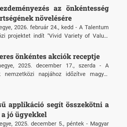
ezdeményezés az önkéntesség
ertségének növelésére
ye, 2026. február 24., kedd - A Talentum
i projektet indít "Vivid Variety of Value-
 – 4V" címmel, amely az önkéntesség
gének növelését, az önkéntesek számának
eres önkéntes akciók receptje
ó szervezetek megerősítését célozza. A
egye, 2025. december 17., szerda - A
ország, Lengyelország és Szlovákia
 nemzetközi napjához időzítve magyar
ósuló program képzések, találkozók és
Voluntary Action Cuisine projekt kiadványa,
enységek révén támogatja a határokon
epteskönyve. A gyűjtemény inspirációt és
yújt az alacsony küszöbű önkéntes akciók
ű applikáció segít összekötni a
z és lebonyolításához, öt európai ország
 a jó ügyekkel
pítve. Akár új ötletekre vágyik valaki, akár
gye, 2025. december 5., péntek - Magyar
eretné továbbfejleszteni, ez a kiadvány