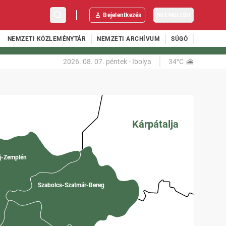
Bejelentkezés
IN ENGLISH
NEMZETI KÖZLEMÉNYTÁR
NEMZETI ARCHÍVUM
SÚGÓ
2026. 08. 07.
péntek
-
Ibolya
34°C
Kárpátalja
j-Zemplén
Szabolcs-Szatmár-Bereg