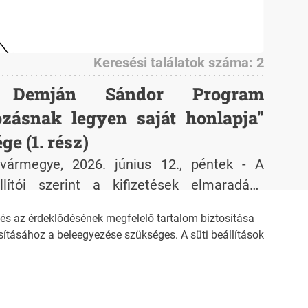
Keresési találatok száma: 2
ny Demján Sándor Program
zásnak legyen saját honlapja"
ge (1. rész)
vármegye, 2026. június 12., péntek - A
ítói szerint a kifizetések elmaradása
KKV-k működését.
s az érdeklődésének megfelelő tartalom biztosítása
ításához a beleegyezése szükséges. A süti beállítások
ZŐDÉSI FELTÉTELEK
NEMZETI KÖZLEMÉNYTÁR MEGRENDELÉS
OZTATÓ
AKADÁLYMENTESÍTÉSI NYILATKOZAT
KÖZLEMÉNY BEADÁSA