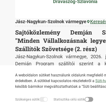
Drávaszög-Szlavónia
Jász-Nagykun-Szolnok vármegye
Keresés
Sajtóközlemény Demján S
"Minden Vállalkozásnak legye
Szállítók Szövetsége (2. rész)
Jász-Nagykun-Szolnok vármegye, 2026. 
Demján Program szállítói szerint a k
veszélyezteti a hazai KKV-k működését.
2026. június 12., péntek 7:26
A weboldalon sütiket használunk oldalunk megfelelő 
érdekében. A sütikkel kapcsolatos részletekről a
Süti-
HIRADO.HU
MEDIAKLIKK.HU
később bármikor megváltoztathatóak a "Süti beállításo
Szükséges sütik
Statisztika célú sütik
M4SPORT.HU
NEMZETISPORT.HU