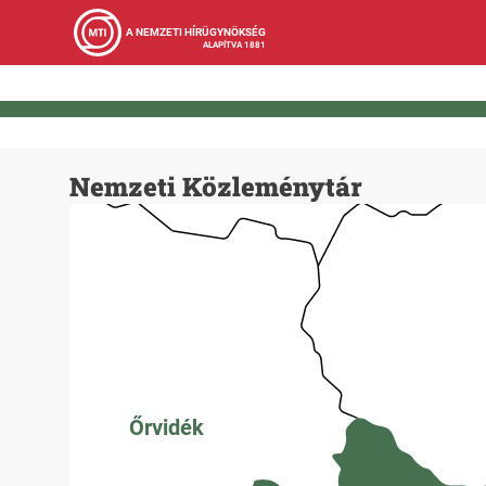
A NEMZETI HÍRÜGYNÖKSÉG
ALAPÍTVA 1881
Nemzeti Közleménytár
Őrvidék