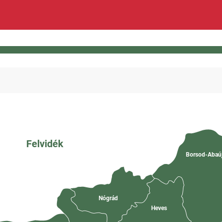
Felvidék
Borsod-Abaú
Nógrád
Heves