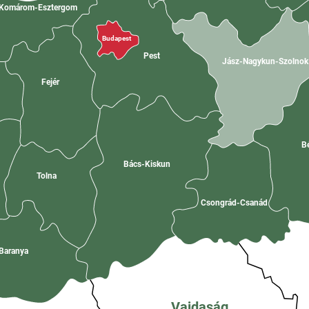
Komárom-Esztergom
Budapest
Pest
Jász-Nagykun-Szolno
Fejér
B
Bács-Kiskun
Tolna
Csongrád-Csanád
Baranya
Vajdaság