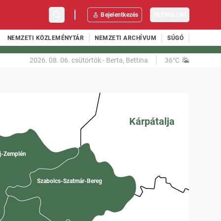
Bejelentkezés
IN ENGLISH
NEMZETI KÖZLEMÉNYTÁR
NEMZETI ARCHÍVUM
SÚGÓ
2026. 08. 06.
csütörtök
-
Berta, Bettina
36°C
Kárpátalja
j-Zemplén
Szabolcs-Szatmár-Bereg