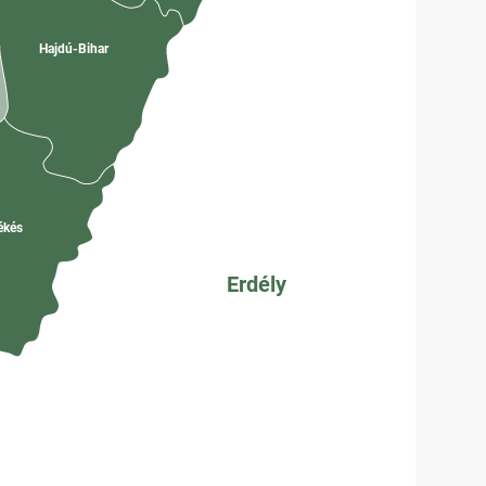
Hajdú-Bihar
k
ékés
Erdély