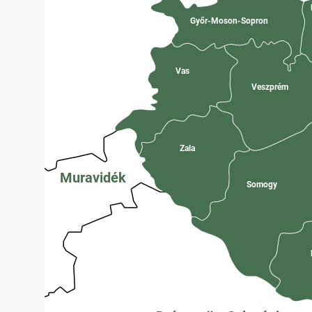
Győr-Moson-Sopron
Vas
Veszprém
Zala
Muravidék
Somogy