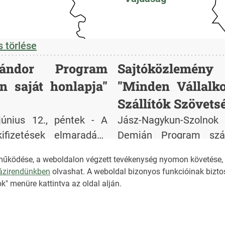
 törlése
ándor Program
Sajtóközlemé
n saját honlapja"
"Minden Vállalko
Szállítók Szövetsé
június 12., péntek - A
Jász-Nagykun-Szolnok 
ifizetések elmaradása
Demján Program száll
veszélyezteti a hazai 
2026. június 12., péntek 7:26
működése, a weboldalon végzett tevékenység nyomon követése, é
házirendünkben
olvashat. A weboldal bizonyos funkcióinak biztos
NKT ÁLTALÁNOS SZER
k" menüre kattintva az oldal alján.
ADATKEZELÉSI TÁJÉK
IMPRESSZUM