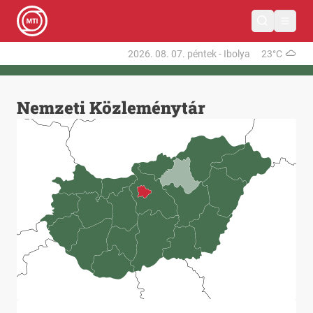
2026. 08. 07.
péntek
-
Ibolya
23°C
Nemzeti Közleménytár