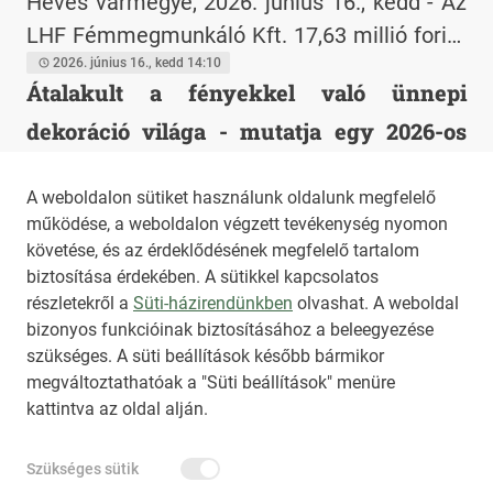
Heves vármegye, 2026. június 16., kedd - Az
LHF Fémmegmunkáló Kft. 17,63 millió forint
vissza nem térítendő európai uniós
2026. június 16., kedd 14:10
Átalakult a fényekkel való ünnepi
támogatást nyert a Gazdaságfejlesztési és
dekoráció világa - mutatja egy 2026-os
Innovációs Operatív Program Plusz
keretében meghirdetett GINOP Plusz-1.2.4-
elemzés
A weboldalon sütiket használunk oldalunk megfelelő
25 - "Mikro- és kisvállalkozások támogatása
Heves vármegye, 2026. június 2., kedd -
működése, a weboldalon végzett tevékenység nyomon
a leghátrányosabb helyzetű régiókban, illetve
Covid, turizmus, szelfizés, ingyenes reklám:
követése, és az érdeklődésének megfelelő tartalom
a Szabad Vállalkozási Zónákban" című
a közterületi ünnepi fénydekorációval
2026. június 2., kedd 14:55
biztosítása érdekében. A sütikkel kapcsolatos
felhívás keretében. A GINOP_PLUSZ-1.2.4-
szemben az elvárások két évtized alatt
részletekről a
Süti-házirendünkben
olvashat. A weboldal
bizonyos funkcióinak biztosításához a beleegyezése
25-2025-00210 azonosító számú projekt a
jelentősen megváltoztak.
HIRADO.HU
MEDIAKLIKK.HU
szükséges. A süti beállítások később bármikor
Széchenyi Terv Plusz program részeként
M4SPORT.HU
NEMZETISPORT.HU
megváltoztathatóak a "Süti beállítások" menüre
valósul meg.
kattintva az oldal alján.
NKT ÁLTALÁNOS SZERZŐDÉSI FELTÉTELEK
Szükséges sütik
NEMZETI KÖZLEMÉNYTÁR MEGRENDELÉS
ADATKEZELÉSI TÁJÉKOZTATÓ