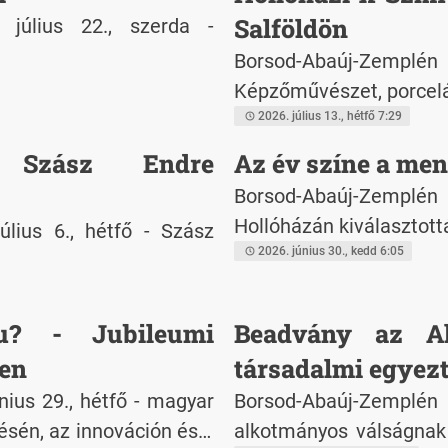
Salföldön
 július 22., szerda -
Borsod-Abaúj-Zemplén
Képzőművészet, porcel
2026. július 13., hétfő 7:29
t Szász Endre
Az év színe a men
Borsod-Abaúj-Zemplé
Hollóházán kiválasztott
lius 6., hétfő - Szász
2026. június 30., kedd 6:05
u? - Jubileumi
Beadvány az Al
en
társadalmi egyez
ius 29., hétfő - magyar
Borsod-Abaúj-Zemplén
ésén, az innováción és a
alkotmányos válságnak