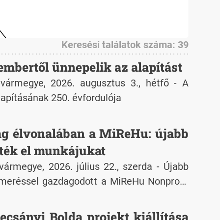
Keresési találatok száma: 39
mbertől ünnepelik az alapítást
vármegye, 2026. augusztus 3., hétfő - A
apításának 250. évfordulója
lág élvonalában a MiReHu: újabb
rték el munkájukat
ármegye, 2026. július 22., szerda - Újabb
smeréssel gazdagodott a MiReHu Nonprofit
ternational Solid Waste Association (ISWA)
k 3. helyezését szerezte meg.
csányi Bolda projekt kiállítása