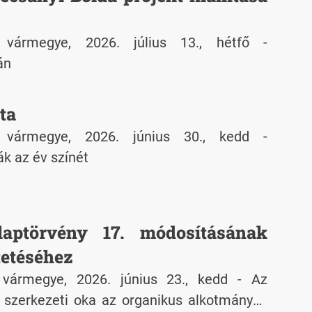
 vármegye, 2026. július 13., hétfő -
án
ta
n vármegye, 2026. június 30., kedd -
ák az év színét
aptörvény 17. módosításának
tetéséhez
 vármegye, 2026. június 23., kedd - Az
 szerkezeti oka az organikus alkotmányos