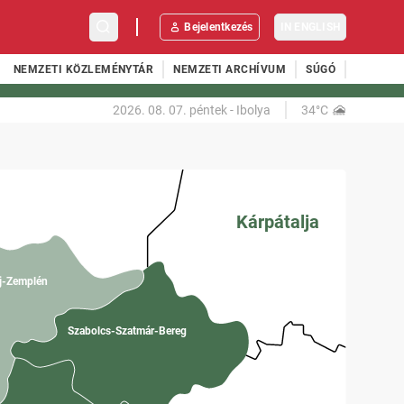
Bejelentkezés
IN ENGLISH
NEMZETI KÖZLEMÉNYTÁR
NEMZETI ARCHÍVUM
SÚGÓ
2026. 08. 07.
péntek
-
Ibolya
34°C
Kárpátalja
j-Zemplén
Szabolcs-Szatmár-Bereg