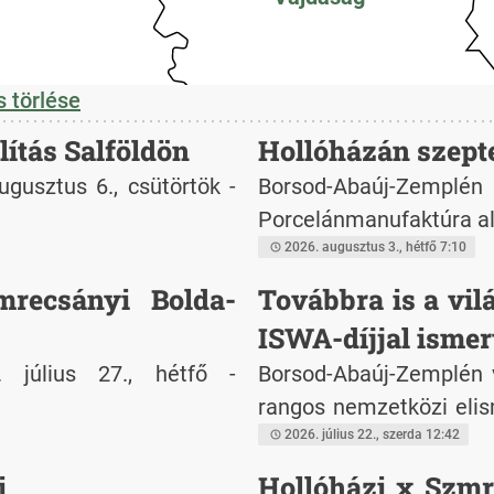
 törlése
lítás Salföldön
Hollóházán szepte
gusztus 6., csütörtök -
Borsod-Abaúj-Zemplén 
Porcelánmanufaktúra al
2026. augusztus 3., hétfő 7:10
mrecsányi Bolda-
Továbbra is a vi
ISWA-díjjal isme
. július 27., hétfő -
Borsod-Abaúj-Zemplén v
rangos nemzetközi eli
Kft.: a Társaság az In
2026. július 22., szerda 12:42
2026. évi videós díjána
i
Hollóházi x Szmre