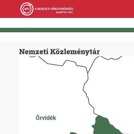
A NEMZETI HÍRÜGYNÖKSÉG
ALAPÍTVA 1881
Nemzeti Közleménytár
Őrvidék