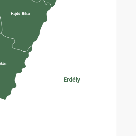
Hajdú-Bihar
k
ékés
Erdély