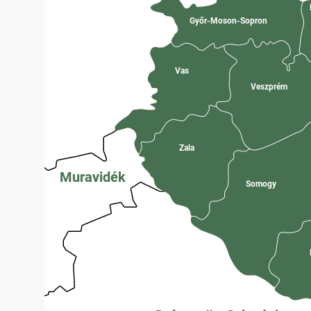
Győr-Moson-Sopron
Vas
Veszprém
Zala
Muravidék
Somogy