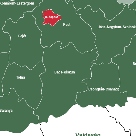
Komárom-Esztergom
Budapest
Pest
Jász-Nagykun-Szolno
Fejér
B
Bács-Kiskun
Tolna
Csongrád-Csanád
Baranya
Vajdaság