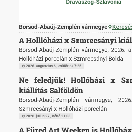
Drávaszög-Szlavónia
Borsod-Abaúj-Zemplén vármegye
Keresés
A Holllóházi x Szmrecsányi kiál
Borsod-Abaúj-Zemplén vármegye, 2026. au
Hollóházi porcelán x Szmrecsányi Bolda
2026. augusztus 6., csütörtök 7:25
Ne feledjük! Hollóházi x Sz
kiállítás Salföldön
Borsod-Abaúj-Zemplén vármegye, 2026
Szmrecsányi x Hollóházi porcelán
2026. július 27., hétfő 21:03
A Füred Art Weeken is Hollóház