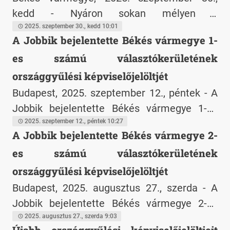
Békés vármegyei általános és középiskolák
kedd - Nyáron sokan mélyen a
számára. A kezdeményezés célja, hogy
pénztárcájukba nyúltak, őszre és télre
2025. szeptember 30., kedd 10:01
A Jobbik bejelentette Békés vármegye 1-
elismerje azokat az intézményeket, amelyek
kevesebb költést terveznek - derül ki a
es számú választókerületének
kiemelten foglalkoznak a gyermekek testi,
Pepita.hu legfrissebb online felméréséből.
lelki és mentális egészségének
Az idei nyáron a nyaralás mellett a lakás- és
országgyűlési képviselőjelöltjét
támogatásával.
kertfelújítás, valamint a műszaki cikkek, a
Budapest, 2025. szeptember 12., péntek - A
lakberendezési tárgyak, a gépjárművek, a
Jobbik bejelentette Békés vármegye 1-es
légkondicionálók és az iskolakezdéshez
számú választókerületének országgyűlési
2025. szeptember 12., péntek 10:27
A Jobbik bejelentette Békés vármegye 2-
szükséges eszközök vásárlása jelentette a
képviselőjelöltjét
legnagyobb kiadást a magyar
es számú választókerületének
háztartásokban. A válaszadók 60%-a többet
országgyűlési képviselőjelöltjét
költött ezen a nyáron, mint a megelőző
Budapest, 2025. augusztus 27., szerda - A
évben, ami azt eredményezi, hogy a kora
Jobbik bejelentette Békés vármegye 2-es
őszi hónapokban a többség már nem készül
számú választókerületének országgyűlési
2025. augusztus 27., szerda 9:03
nagyobb kiadásokra, közel 25% pedig már