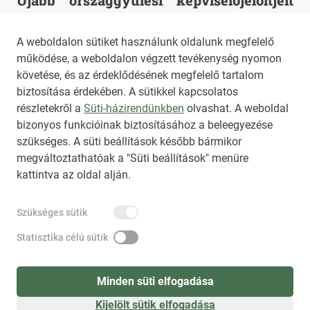
Újabb országgyűlési képviselőjelöltjeit
képviselőjelöltjét
egészen év végéig sem. Ugyanakkor az
mutatja be a Demokratikus Koalíció
online vásárlások alkalmával nem kizárólag
A weboldalon sütiket használunk oldalunk megfelelő
Budapest, 2025. augusztus 14., csütörtök -
működése, a weboldalon végzett tevékenység nyomon
az ár dönt, a szállítási idő, a webáruház
Újabb országgyűlési képviselőjelöltjeit
követése, és az érdeklődésének megfelelő tartalom
megbízhatósága és az általa kínált
mutatja be a Demokratikus Koalíció
2025. augusztus 14., csütörtök 9:32
biztosítása érdekében. A sütikkel kapcsolatos
szolgáltatások is fontos tényezők.
részletekről a
Süti-házirendünkben
olvashat. A weboldal
bizonyos funkcióinak biztosításához a beleegyezése
HIRADO.HU
MEDIAKLIKK.HU
szükséges. A süti beállítások később bármikor
M4SPORT.HU
NEMZETISPORT.HU
megváltoztathatóak a "Süti beállítások" menüre
kattintva az oldal alján.
NKT ÁLTALÁNOS SZERZŐDÉSI FELTÉTELEK
Szükséges sütik
NEMZETI KÖZLEMÉNYTÁR MEGRENDELÉS
ADATKEZELÉSI TÁJÉKOZTATÓ
AKADÁLYMENTESÍTÉSI NYILATKOZAT
Statisztika célú sütik
IMPRESSZUM
KÖZLEMÉNY BEADÁSA
SÚGÓ
Minden süti elfogadása
Kijelölt sütik elfogadása