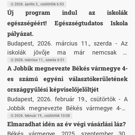
Község Önkormányzat a Terület- és
2026. április 2., csütörtök 6:53
Új program indul az iskolák
Településfejlesztési Operatív Program Plusz
egészségéért! Egészségtudatos Iskola
"Önkormányzati épületek energetikai
korszerűsítése" kiírás keretében, és 33 255
pályázat.
002 Forint vissza nem térítendő támogatást
Budapest, 2026. március 11., szerda - Az
nyert el
iskolák jövője ma már nemcsak a
tanulmányi eredményekről szól. Egyre
2026. március 11., szerda 6:51
A Jobbik megnevezte Békés vármegye 4-
nagyobb szerepet kap az is, hogy az
es számú egyéni választókerületének
intézmények mennyire tudják támogatni a
diákok testi, lelki és mentális jóllétét. Ezt a
országgyűlési képviselőjelöltjét
szemléletet erősíti az Egészségtudatos
Budapest, 2026. február 19., csütörtök - A
Iskola pályázat, amelyet a 21 Nő az
Jobbik megnevezte Békés vármegye 4-es
egészségügyért Alapítvány és a Gyulai
számú egyéni választókerületének
2026. február 19., csütörtök 10:08
Elmaradhat idén az év végi vásárlási láz?
Tankerületi Központ hirdetett meg a
országgyűlési képviselőjelöltjét
Klebelsberg Központ együttműködésével a
Békés vármegye, 2025. szeptember 30.,