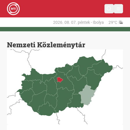
2026. 08. 07.
péntek
-
Ibolya
29°C
Nemzeti Közleménytár