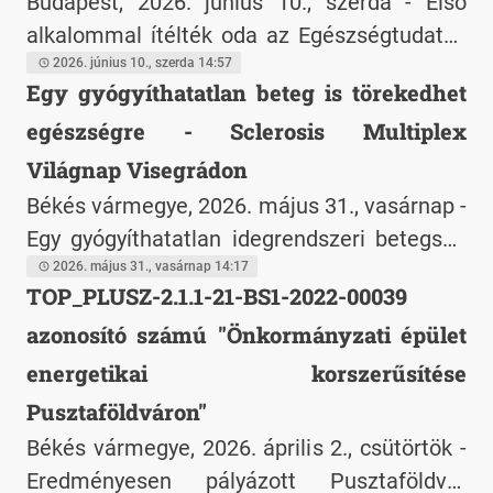
Budapest, 2026. június 10., szerda - Első
alkalommal ítélték oda az Egészségtudatos
Iskola címet és a címmel járó pénzjutalmat
2026. június 10., szerda 14:57
Egy gyógyíthatatlan beteg is törekedhet
azoknak az oktatási intézményeknek,
egészségre - Sclerosis Multiplex
amelyek kiemelt figyelmet fordítanak
tanulóik testi és lelki egészségének a
Világnap Visegrádon
támogatására.
Békés vármegye, 2026. május 31., vasárnap -
Egy gyógyíthatatlan idegrendszeri betegség
árnyékában is van esély az egészséges
2026. május 31., vasárnap 14:17
TOP_PLUSZ-2.1.1-21-BS1-2022-00039
életre - hangzott el az első hallásra
azonosító számú "Önkormányzati épület
ellentmondásos üzenet Visegrádon, a
Sclerosis Multiplex Világnap hazai központi
energetikai korszerűsítése
rendezvényén.
Pusztaföldváron"
Békés vármegye, 2026. április 2., csütörtök -
Eredményesen pályázott Pusztaföldvár