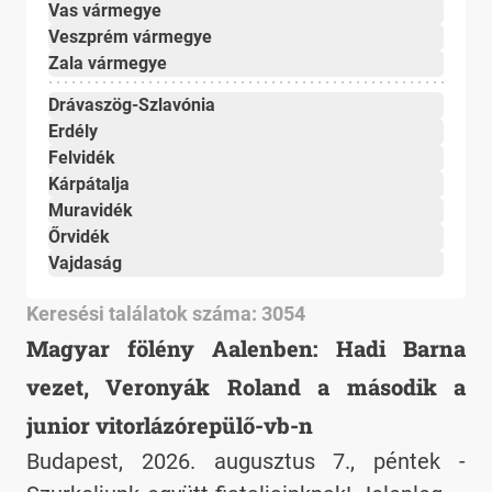
Vas vármegye
Veszprém vármegye
Zala vármegye
Drávaszög-Szlavónia
Erdély
Felvidék
Kárpátalja
Muravidék
Őrvidék
Vajdaság
Keresési találatok száma: 3054
Magyar fölény Aalenben: Hadi Barna
vezet, Veronyák Roland a második a
junior vitorlázórepülő-vb-n
Budapest, 2026. augusztus 7., péntek -