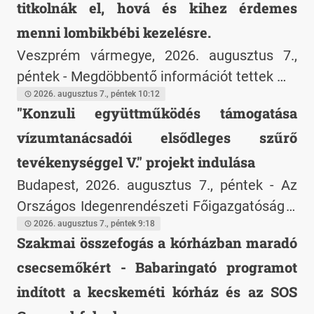
titkolnák el, hová és kihez érdemes
szolgáltatásnyújtás keretében Magyarország
csomagot a kormánynak és a parlamenti
területén utazásszervezői és
képviselőknek a Magyar Település- és
menni lombikbébi kezelésre.
utazásközvetítői tevékenységet végző
Területfejlesztők Szövetsége
Veszprém vármegye, 2026. augusztus 7.,
vállalkozások nyilvántartásából.
péntek - Megdöbbentő információt tettek ma
közzé a Nemzeti Közleménytárban. Kiderült
2026. augusztus 7., péntek 10:12
"Konzuli együttműködés támogatása
ugyanis, hogy a Duna-menti REK
vízumtanácsadói elsődleges szűrő
Reprodukciós Központ Kútvölgyi telephelyén
különböző okok miatt lombikbébik százai
tevékenységgel V." projekt indulása
nem születtek meg.
Budapest, 2026. augusztus 7., péntek - Az
Országos Idegenrendészeti Főigazgatóság a
Külügyminisztériummal konzorciumi
2026. augusztus 7., péntek 9:18
Szakmai összefogás a kórházban maradó
partnerségben elindítja a "Konzuli
csecsemőkért - Babaringató programot
együttműködés támogatása
vízumtanácsadói elsődleges szűrő
indított a kecskeméti kórház és az SOS
tevékenységgel V." című projektet.