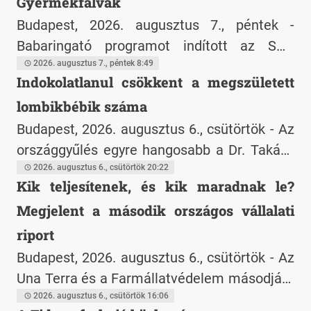
Gyermekfalvak
Budapest, 2026. augusztus 7., péntek -
Babaringató programot indított az SOS
Gyermekfalvak és a Bács-Kiskun Vármegyei
2026. augusztus 7., péntek 8:49
Indokolatlanul csökkent a megszületett
Oktatókórház Kecskeméten. A program
lombikbébik száma
célja, hogy az SOS képzett önkénteseitől a
kórházi tartózkodás ideje alatt is minél
Budapest, 2026. augusztus 6., csütörtök - Az
teljesebb testi-lelki támogatást kapjanak
országgyűlés egyre hangosabb a Dr. Takács
azok a csecsemők, akik átmenetileg még
Pétert ért kritikáktól és korrupciós vádaktól.
2026. augusztus 6., csütörtök 20:22
Kik teljesítenek, és kik maradnak le?
nem kerülhetnek családba.
Az egykori egészségügyért felelős
Megjelent a második országos vállalati
államtitkár hangsúlyozza, hogy a vádak
alaptalanok, hogy Ő és munkatársai kiváló
riport
munkát végeztek. Van azonban egy olyan
Budapest, 2026. augusztus 6., csütörtök - Az
történet, melyről eddig még a kritikus
Una Terra és a Farmállatvédelem másodjára
ellenfelei sem beszéltek.
készíti el a vállalatok ketrecmentes tojásra
2026. augusztus 6., csütörtök 16:06