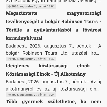
Szurkoljunk együtt fiataljainknak! Jelenleg is
zajlik a németországi Aalenben az Ifjúsági
2026. augusztus 7., péntek 19:04
Megszüntette magyarországi
Vitorlázórepülő Világbajnokság, ahol a
tevékenységét a bolgár Robinson Tours -
magyar csapat fantasztikus teljesítményt
nyújt.
Törölte a nyilvántartásból a fővárosi
kormányhivatal
Budapest, 2026. augusztus 7., péntek - A
bolgár Robinson Tours Ltd. utazási iroda
hivatalos bejelentést tett Budapest Főváros
2026. augusztus 7., péntek 14:42
Ideiglenes köztársasági elnök -
Kormányhivatala felé, amelyben -
Köztársasági Elnök - Új Alkotmány
fizetésképtelenségi helyzetére hivatkozva -
jelezte magyarországi tevékenységének
Budapest, 2026. augusztus 7., péntek - Az új
megszüntetését. A kormányhivatal ennek
alkotmányról és az új köztársasági elnök
alapján 2026. augusztus 7-én törölte a
személyének a jelöléséről és a
2026. augusztus 7., péntek 13:24
Több gyermek születhetne, ha nem
társaságot a határon átnyúló
megválasztásáról nyújtott be javaslat-