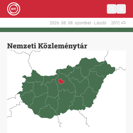
2026. 08. 08.
szombat
-
László
20°C
Nemzeti Közleménytár