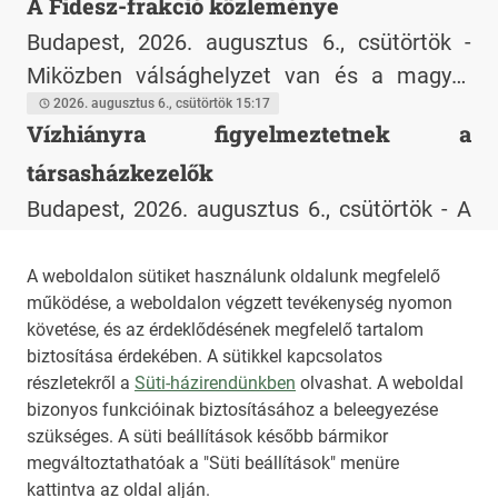
A Fidesz-frakció közleménye
való átállását bemutató országos riportot,
Budapest, 2026. augusztus 6., csütörtök -
hogy átlátható képet adjon arról, kik és
Miközben válsághelyzet van és a magyar
milyen lépéseket tesznek a ketreces
embereket korlátozzák a napi normális
2026. augusztus 6., csütörtök 15:17
tojástermelés kivezetéséért.
Vízhiányra figyelmeztetnek a
életvitelükben, a vízügyért felelős államtitkár
társasházkezelők
külföldön pihen.
Budapest, 2026. augusztus 6., csütörtök - A
házaknak a vízhiányra nemcsak ivóvíz-,
hanem higiéniai és működési szempontból
2026. augusztus 6., csütörtök 13:03
A weboldalon sütiket használunk oldalunk megfelelő
működése, a weboldalon végzett tevékenység nyomon
is fel kell készülniük - figyelmeztet Szilber
1
2
3
4
...
306
követése, és az érdeklődésének megfelelő tartalom
Szilvia társasházkezelő, a MITOE elnökségi
biztosítása érdekében. A sütikkel kapcsolatos
tagja.
részletekről a
Süti-házirendünkben
olvashat. A weboldal
bizonyos funkcióinak biztosításához a beleegyezése
HIRADO.HU
MEDIAKLIKK.HU
szükséges. A süti beállítások később bármikor
M4SPORT.HU
NEMZETISPORT.HU
megváltoztathatóak a "Süti beállítások" menüre
kattintva az oldal alján.