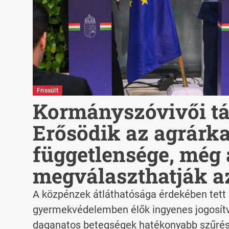
Frissült
Kormányszóvivői tá
Erősödik az agrárk
függetlensége, még
megválaszthatják a
A közpénzek átláthatósága érdekében tett 
gyermekvédelemben élők ingyenes jogosítv
daganatos betegségek hatékonyabb szűrés