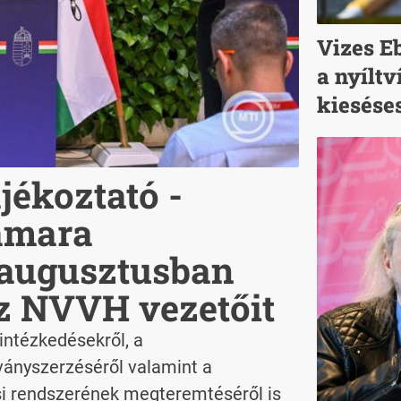
Vizes E
a nyíltv
kiesése
jékoztató -
amara
 augusztusban
z NVVH vezetőit
intézkedésekről, a
ányszerzéséről valamint a
i rendszerének megteremtéséről is