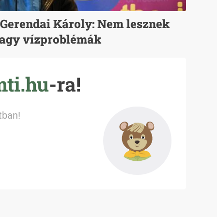
- Gerendai Károly: Nem lesznek
agy vízproblémák
ti.hu
-ra!
tban!