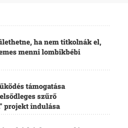
ethetne, ha nem titkolnák el,
demes menni lombikbébi
működés támogatása
elsődleges szűrő
" projekt indulása