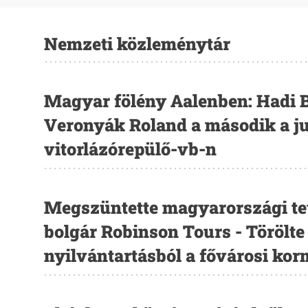
Nemzeti közleménytár
Magyar fölény Aalenben: Hadi B
Veronyák Roland a második a j
vitorlázórepülő-vb-n
Megszüntette magyarországi te
bolgár Robinson Tours - Törölte
nyilvántartásból a fővárosi ko