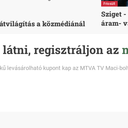
Frissült
Sziget 
áram- v
s átvilágítás a közmédiánál
látni, regisztráljon az
m
ékű levásárolható kupont kap az MTVA TV Maci-bol