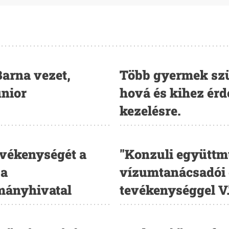
arna vezet,
Több gyermek szül
unior
hová és kihez ér
kezelésre.
vékenységét a
"Konzuli együtt
 a
vízumtanácsadói 
rmányhivatal
tevékenységgel V.