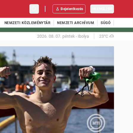
Bejelentkezés
IN ENGLISH
NEMZETI KÖZLEMÉNYTÁR
NEMZETI ARCHÍVUM
SÚGÓ
2026. 08. 07.
péntek
-
Ibolya
23°C