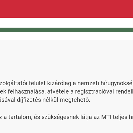
zolgáltatói felület kizárólag a nemzeti hírügynöks
ek felhasználása, átvétele a regisztrációval rende
ásával díjfizetés nélkül megtehető.
 tartalom, és szükségesnek látja az MTI teljes hí