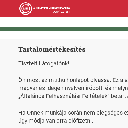
A NEMZETI HÍRÜGYNÖKSÉG
ALAPÍTVA 1881
Tartalomértékesítés
Tisztelt Látogatónk!
Ön most az mti.hu honlapot olvassa. Ez a s
magyar és idegen nyelven íródott, és melyn
„Általános Felhasználási Feltételek” betart
Ha Önnek munkája során nem elégséges ez a
úgy módja van arra előfizetni.