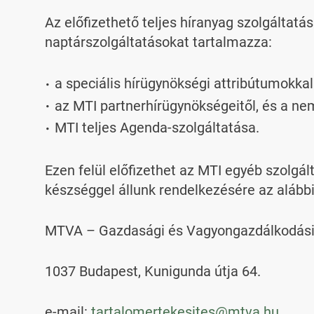
Az előfizethető teljes híranyag szolgáltatás
naptárszolgáltatásokat tartalmazza:
a speciális hírügynökségi attribútumokkal
az MTI partnerhírügynökségeitől, és a nem
MTI teljes Agenda-szolgáltatása.
Ezen felül előfizethet az MTI egyéb szolgált
készséggel állunk rendelkezésére az alább
MTVA – Gazdasági és Vagyongazdálkodási 
1037 Budapest, Kunigunda útja 64.
e-mail:
tartalomertekesites@mtva.hu