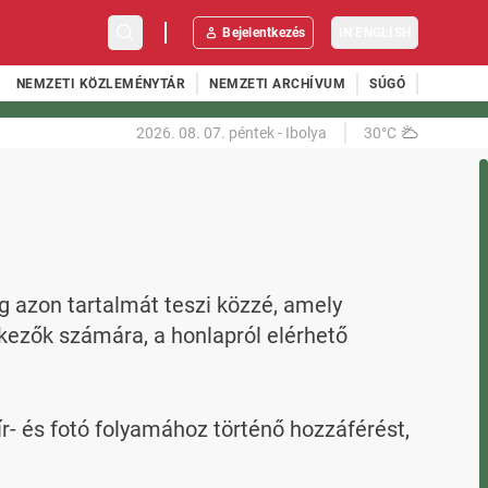
Bejelentkezés
IN ENGLISH
NEMZETI KÖZLEMÉNYTÁR
NEMZETI ARCHÍVUM
SÚGÓ
2026. 08. 07.
péntek
-
Ibolya
30°C
ég azon tartalmát teszi közzé, amely
lkezők számára, a honlapról elérhető
r- és fotó folyamához történő hozzáférést,