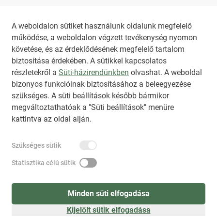
Ha további segítségre van szüksége, keressen
A weboldalon sütiket használunk oldalunk megfelelő
minket az
Impresszum
ban található
működése, a weboldalon végzett tevékenység nyomon
elérhetőségek valamelyikén.
követése, és az érdeklődésének megfelelő tartalom
biztosítása érdekében. A sütikkel kapcsolatos
részletekről a
Süti-házirendünkben
olvashat. A weboldal
bizonyos funkcióinak biztosításához a beleegyezése
HIRADO.HU
MEDIAKLIKK.HU
szükséges. A süti beállítások később bármikor
M4SPORT.HU
NEMZETISPORT.HU
megváltoztathatóak a "Süti beállítások" menüre
kattintva az oldal alján.
TARTALOMÉRTÉKESÍTÉS
Szükséges sütik
IMPRESSZUM
ÁLTALÁNOS SZERZŐDÉSI FELTÉTELEK
NEMZETI KÖZLEMÉNYTÁR MEGRENDELÉS
Statisztika célú sütik
AKADÁLYMENTESÍTÉSI NYILATKOZAT
ADATKEZELÉSI TÁJÉKOZTATÓ
SÚGÓ
Minden süti elfogadása
Kijelölt sütik elfogadása
Süti beállítások