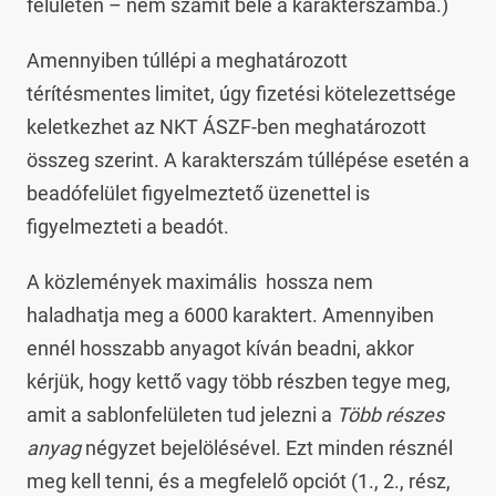
felületen – nem számít bele a karakterszámba.)
Amennyiben túllépi a meghatározott
térítésmentes limitet, úgy fizetési kötelezettsége
keletkezhet az NKT ÁSZF-ben meghatározott
összeg szerint. A karakterszám túllépése esetén a
beadófelület figyelmeztető üzenettel is
figyelmezteti a beadót.
A közlemények maximális hossza nem
haladhatja meg a 6000 karaktert. Amennyiben
ennél hosszabb anyagot kíván beadni, akkor
kérjük, hogy kettő vagy több részben tegye meg,
amit a sablonfelületen tud jelezni a
Több részes
anyag
négyzet bejelölésével. Ezt minden résznél
meg kell tenni, és a megfelelő opciót (1., 2., rész,