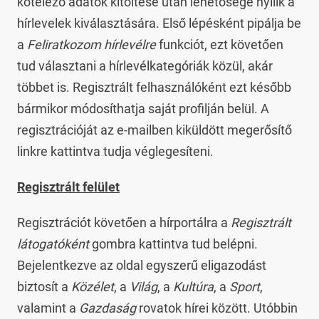
kötelező adatok kitöltése után lehetősége nyílik a
hírlevelek kiválasztására. Első lépésként pipálja be
a
Feliratkozom hírlevélre
funkciót, ezt követően
tud választani a hírlevélkategóriák közül, akár
többet is. Regisztrált felhasználóként ezt később
bármikor módosíthatja saját profilján belül. A
regisztrációját az e-mailben kiküldött megerősítő
linkre kattintva tudja véglegesíteni.
Regisztrált felület
Regisztrációt követően a hírportálra a
Regisztrált
látogatóként
gombra kattintva tud belépni.
Bejelentkezve az oldal egyszerű eligazodást
biztosít a
Közélet
, a
Világ
, a
Kultúra
, a
Sport
,
valamint a
Gazdaság
rovatok hírei között. Utóbbin