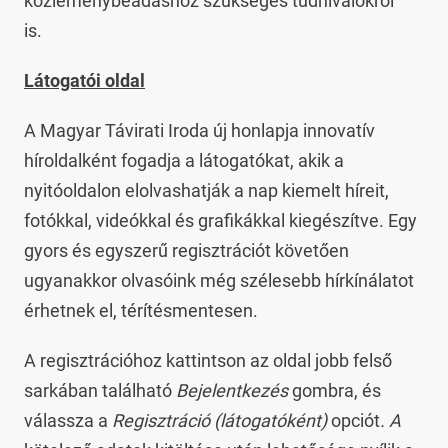
közleménybeadáshoz szükséges tudnivalókról
is.
Látogatói oldal
A Magyar Távirati Iroda új honlapja innovatív
híroldalként fogadja a látogatókat, akik a
nyitóoldalon elolvashatják a nap kiemelt híreit,
fotókkal, videókkal és grafikákkal kiegészítve. Egy
gyors és egyszerű regisztrációt követően
ugyanakkor olvasóink még szélesebb hírkínálatot
érhetnek el, térítésmentesen.
A regisztrációhoz kattintson az oldal jobb felső
sarkában található
Bejelentkezés
gombra, és
válassza a
Regisztráció (látogatóként)
opciót
. A