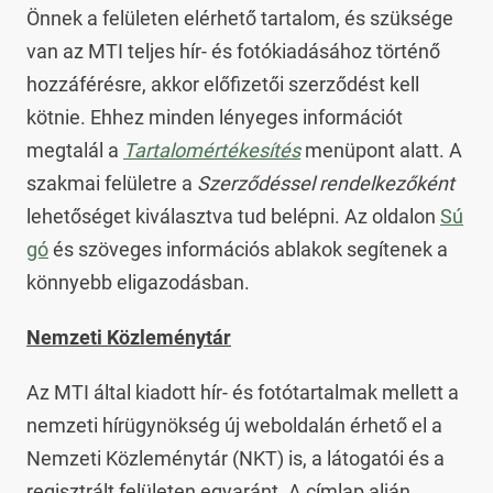
Önnek a felületen elérhető tartalom, és szüksége
van az MTI teljes hír- és fotókiadásához történő
hozzáférésre, akkor előfizetői szerződést kell
kötnie. Ehhez minden lényeges információt
megtalál a
Tartalomértékesítés
menüpont alatt. A
szakmai felületre a
Szerződéssel rendelkezőként
lehetőséget kiválasztva tud belépni. Az oldalon
Sú
gó
és szöveges információs ablakok segítenek a
könnyebb eligazodásban.
Nemzeti Közleménytár
Az MTI által kiadott hír- és fotótartalmak mellett a
nemzeti hírügynökség új weboldalán érhető el a
Nemzeti Közleménytár (NKT) is, a látogatói és a
regisztrált felületen egyaránt. A címlap alján