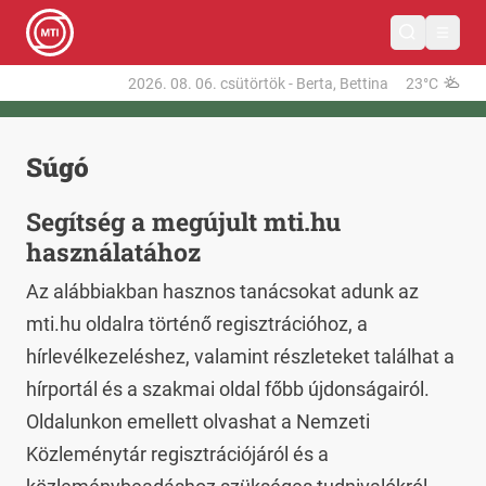
2026. 08. 06.
csütörtök
-
Berta, Bettina
23°C
Súgó
Segítség a megújult mti.hu
használatához
Az alábbiakban hasznos tanácsokat adunk az
mti.hu oldalra történő regisztrációhoz, a
hírlevélkezeléshez, valamint részleteket találhat a
hírportál és a szakmai oldal főbb újdonságairól.
Oldalunkon emellett olvashat a Nemzeti
Közleménytár regisztrációjáról és a