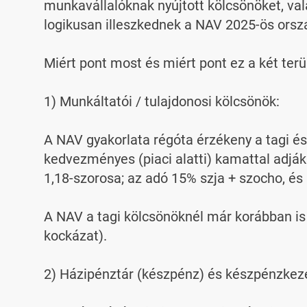
munkavállalóknak nyújtott kölcsönöket, val
logikusan illeszkednek a NAV 2025-ös ország
Miért pont most és miért pont ez a két terül
1) Munkáltatói / tulajdonosi kölcsönök:

A NAV gyakorlata régóta érzékeny a tagi és
kedvezményes (piaci alatti) kamattal adj
1,18-szorosa; az adó 15% szja + szocho, és a 
A NAV a tagi kölcsönöknél már korábban is 
kockázat).

2) Házipénztár (készpénz) és készpénzkeze