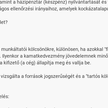
amint a házipénztár (készpénz) nyilvántartását és 
os ellenőrzési irányaihoz, amelyek kockázatalapú, 
et?

 munkáltatói kölcsönökre, különösen, ha azokkal "
ák. Ilyenkor a kamatkedvezmény jövedelemnek minő
kifizető (a cég) állapítja meg és vallja be.

vizsgálta a források jogszerűségét és a "tartós kö
lés:
