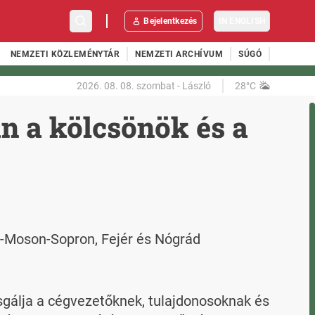
Bejelentkezés
IN ENGLISH
NEMZETI KÖZLEMÉNYTÁR
NEMZETI ARCHÍVUM
SÚGÓ
2026. 08. 08.
szombat
-
László
28°C
n a kölcsönök és a
r-Moson-Sopron, Fejér és Nógrád 
gálja a cégvezetőknek, tulajdonosoknak és 