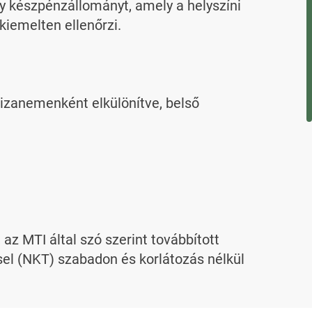
gy készpénzállományt, amely a helyszíni 
iemelten ellenőrzi.

zanemenként elkülönítve, belső 
 MTI által szó szerint továbbított 
l (NKT) szabadon és korlátozás nélkül 