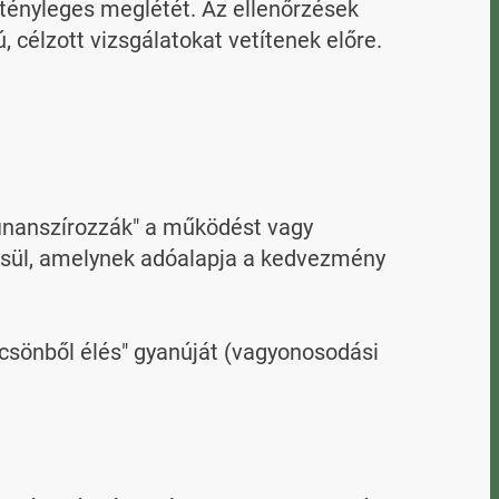
tényleges meglétét. Az ellenőrzések 
célzott vizsgálatokat vetítenek előre.

finanszírozzák" a működést vagy 
sül, amelynek adóalapja a kedvezmény 
lcsönből élés" gyanúját (vagyonosodási 