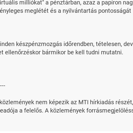
irtuális milliókat" a pénztárban, azaz a papíron na
nyleges meglétét és a nyilvántartás pontosságát k
minden készpénzmozgás időrendben, tételesen, devi
 ellenőrzéskor bármikor be kell tudni mutatni.

---

özlemények nem képezik az MTI hírkiadás részét, az
adója a felelős. A közlemények forrásmegjelölésse