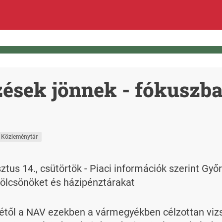
ések jönnek - fókuszba
 Közleménytár
us 14., csütörtök - Piaci információk szerint Győ
ölcsönöket és házipénztárakat
étől a NAV ezekben a vármegyékben célzottan vizs