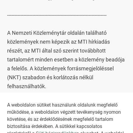
-------------------------------------------------------------------

A Nemzeti Közleménytár oldalán található 
közlemények nem képezik az MTI hírkiadás 
részét, az MTI által szó szerint továbbított 
tartalomért minden esetben a közlemény beadója 
a felelős. A közlemények forrásmegjelöléssel 
(NKT) szabadon és korlátozás nélkül 
felhasználhatók.

Az NKT szolgáltatással kapcsolatban további 
A weboldalon sütiket használunk oldalunk megfelelő
működése, a weboldalon végzett tevékenység nyomon
információt az 
nkt@dunamsz.hu
 elektronikus 
követése, és az érdeklődésének megfelelő tartalom
levelező címen kaphat.
biztosítása érdekében. A sütikkel kapcsolatos