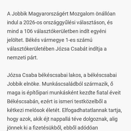
A Jobbik Magyarországért Mozgalom önállóan 
indul a 2026-os országgyűlési választáson, és 
mind a 106 választókerületben indít egyéni 
jelöltet. Békés vármegye 1-es számú 
választókerületében Józsa Csabát indítja a 
nemzeti párt.

Józsa Csaba békéscsabai lakos, a békéscsabai 
Jobbik elnöke. Munkáscsaládból származik, ő 
maga is építőipari munkásként kezdte fiatal éveit 
Békéscsabán, ezért is ismeri testközelből a 
kétkezi melósok életét. Elfogadhatatlannak tartja, 
hogy azok, akik éjt nappallá téve dolgoznak, alig 
jönnek ki a fizetésükből, ebből adódóan 