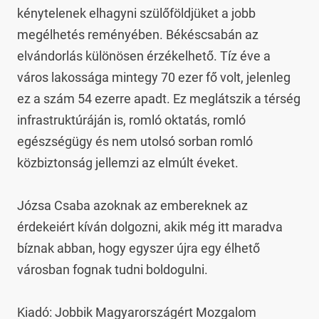
kénytelenek elhagyni szülőföldjüket a jobb 
megélhetés reményében. Békéscsabán az 
elvándorlás különösen érzékelhető. Tíz éve a 
város lakossága mintegy 70 ezer fő volt, jelenleg 
ez a szám 54 ezerre apadt. Ez meglátszik a térség 
infrastruktúráján is, romló oktatás, romló 
egészségügy és nem utolsó sorban romló 
közbiztonság jellemzi az elmúlt éveket.

Józsa Csaba azoknak az embereknek az 
érdekeiért kíván dolgozni, akik még itt maradva 
bíznak abban, hogy egyszer újra egy élhető 
városban fognak tudni boldogulni.

Kiadó: Jobbik Magyarországért Mozgalom
