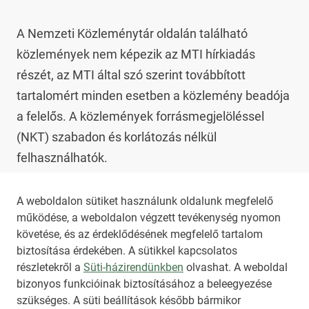
A Nemzeti Közleménytár oldalán található 
közlemények nem képezik az MTI hírkiadás 
részét, az MTI által szó szerint továbbított 
tartalomért minden esetben a közlemény beadója 
a felelős. A közlemények forrásmegjelöléssel 
(NKT) szabadon és korlátozás nélkül 
felhasználhatók.

Az NKT szolgáltatással kapcsolatban további 
A weboldalon sütiket használunk oldalunk megfelelő
működése, a weboldalon végzett tevékenység nyomon
információt az 
nkt@dunamsz.hu
 elektronikus 
követése, és az érdeklődésének megfelelő tartalom
levelező címen kaphat.
biztosítása érdekében. A sütikkel kapcsolatos
részletekről a
Süti-házirendünkben
olvashat. A weboldal
bizonyos funkcióinak biztosításához a beleegyezése
HIRADO.HU
MEDIAKLIKK.HU
szükséges. A süti beállítások később bármikor