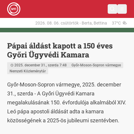
2026. 08. 06.
csütörtök
-
Berta, Bettina
37°C
Pápai áldást kapott a 150 éves
Győri Ügyvédi Kamara
2025. december 31., szerda 7:48
Győr-Moson-Sopron vármegye
Nemzeti Közleménytár
Győr-Moson-Sopron vármegye, 2025. december 
31., szerda - A Győri Ügyvédi Kamara 
megalakulásának 150. évfordulója alkalmából XIV. 
Leó pápa apostoli áldását adta a kamara 
közösségének a 2025-ös jubileumi szentévben.