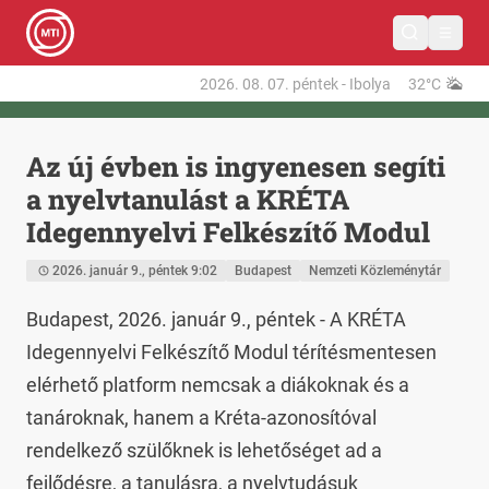
2026. 08. 07.
péntek
-
Ibolya
32°C
Az új évben is ingyenesen segíti
a nyelvtanulást a KRÉTA
Idegennyelvi Felkészítő Modul
2026. január 9., péntek 9:02
Budapest
Nemzeti Közleménytár
Budapest, 2026. január 9., péntek - A KRÉTA 
Idegennyelvi Felkészítő Modul térítésmentesen 
elérhető platform nemcsak a diákoknak és a 
tanároknak, hanem a Kréta-azonosítóval 
rendelkező szülőknek is lehetőséget ad a 
fejlődésre, a tanulásra, a nyelvtudásuk 