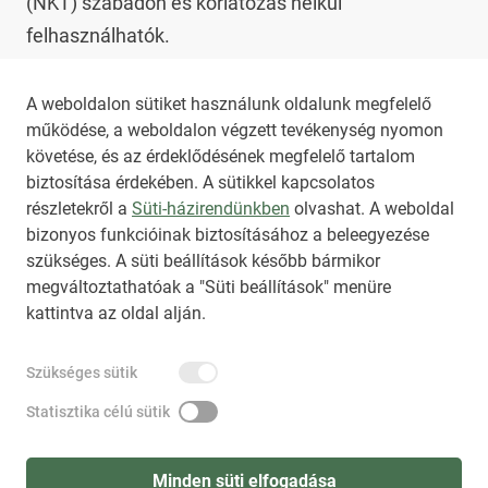
(NKT) szabadon és korlátozás nélkül 
felhasználhatók.

Az NKT szolgáltatással kapcsolatban további 
A weboldalon sütiket használunk oldalunk megfelelő
működése, a weboldalon végzett tevékenység nyomon
információt az 
nkt@dunamsz.hu
 elektronikus 
követése, és az érdeklődésének megfelelő tartalom
levelező címen kaphat.
biztosítása érdekében. A sütikkel kapcsolatos
részletekről a
Süti-házirendünkben
olvashat. A weboldal
bizonyos funkcióinak biztosításához a beleegyezése
HIRADO.HU
MEDIAKLIKK.HU
szükséges. A süti beállítások később bármikor
M4SPORT.HU
NEMZETISPORT.HU
megváltoztathatóak a "Süti beállítások" menüre
kattintva az oldal alján.
NKT ÁLTALÁNOS SZERZŐDÉSI FELTÉTELEK
Szükséges sütik
NEMZETI KÖZLEMÉNYTÁR MEGRENDELÉS
ADATKEZELÉSI TÁJÉKOZTATÓ
AKADÁLYMENTESÍTÉSI NYILATKOZAT
Statisztika célú sütik
IMPRESSZUM
KÖZLEMÉNY BEADÁSA
SÚGÓ
Minden süti elfogadása