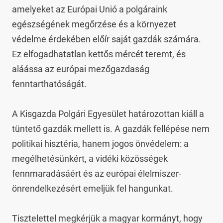
amelyeket az Európai Unió a polgáraink 
egészségének megőrzése és a környezet 
védelme érdekében előír saját gazdák számára. 
Ez elfogadhatatlan kettős mércét teremt, és 
aláássa az európai mezőgazdaság 
fenntarthatóságát.

A Kisgazda Polgári Egyesület határozottan kiáll a 
tüntető gazdák mellett is. A gazdák fellépése nem 
politikai hisztéria, hanem jogos önvédelem: a 
megélhetésünkért, a vidéki közösségek 
fennmaradásáért és az európai élelmiszer-
önrendelkezésért emeljük fel hangunkat.

Tisztelettel megkérjük a magyar kormányt, hogy 