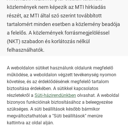
közlemények nem képezik az MTI hírkiadás 
részét, az MTI által szó szerint továbbított 
tartalomért minden esetben a közlemény beadója 
a felelős. A közlemények forrásmegjelöléssel 
(NKT) szabadon és korlátozás nélkül 
felhasználhatók.

Az NKT szolgáltatással kapcsolatban további 
A weboldalon sütiket használunk oldalunk megfelelő
működése, a weboldalon végzett tevékenység nyomon
információt az 
nkt@dunamsz.hu
 elektronikus 
követése, és az érdeklődésének megfelelő tartalom
levelező címen kaphat.
biztosítása érdekében. A sütikkel kapcsolatos
részletekről a
Süti-házirendünkben
olvashat. A weboldal
bizonyos funkcióinak biztosításához a beleegyezése
HIRADO.HU
MEDIAKLIKK.HU
szükséges. A süti beállítások később bármikor
M4SPORT.HU
NEMZETISPORT.HU
megváltoztathatóak a "Süti beállítások" menüre
kattintva az oldal alján.