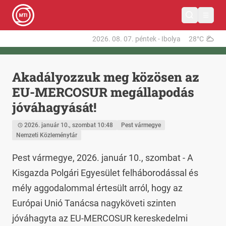
2026. 08. 07.
péntek
-
Ibolya
28°C
Akadályozzuk meg közösen az
EU-MERCOSUR megállapodás
jóváhagyását!
2026. január 10., szombat 10:48
Pest vármegye
Nemzeti Közleménytár
Pest vármegye, 2026. január 10., szombat - A 
Kisgazda Polgári Egyesület felháborodással és 
mély aggodalommal értesült arról, hogy az 
Európai Unió Tanácsa nagyköveti szinten 
jóváhagyta az EU-MERCOSUR kereskedelmi 