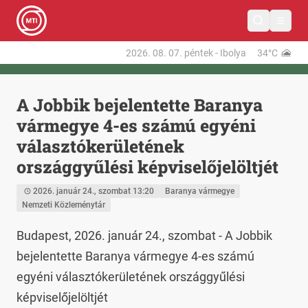
2026. 08. 07.
péntek
-
Ibolya
34°C
A Jobbik bejelentette Baranya
vármegye 4-es számú egyéni
választókerületének
országgyűlési képviselőjelöltjét
2026. január 24., szombat 13:20
Baranya vármegye
Nemzeti Közleménytár
Budapest, 2026. január 24., szombat - A Jobbik 
bejelentette Baranya vármegye 4-es számú 
egyéni választókerületének országgyűlési 
képviselőjelöltjét