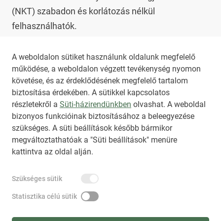
(NKT) szabadon és korlátozás nélkül 
felhasználhatók.

Az NKT szolgáltatással kapcsolatban további 
A weboldalon sütiket használunk oldalunk megfelelő
működése, a weboldalon végzett tevékenység nyomon
információt az 
nkt@dunamsz.hu
 elektronikus 
követése, és az érdeklődésének megfelelő tartalom
levelező címen kaphat.
biztosítása érdekében. A sütikkel kapcsolatos
részletekről a
Süti-házirendünkben
olvashat. A weboldal
bizonyos funkcióinak biztosításához a beleegyezése
HIRADO.HU
MEDIAKLIKK.HU
szükséges. A süti beállítások később bármikor
M4SPORT.HU
NEMZETISPORT.HU
megváltoztathatóak a "Süti beállítások" menüre
kattintva az oldal alján.
NKT ÁLTALÁNOS SZERZŐDÉSI FELTÉTELEK
Szükséges sütik
NEMZETI KÖZLEMÉNYTÁR MEGRENDELÉS
ADATKEZELÉSI TÁJÉKOZTATÓ
AKADÁLYMENTESÍTÉSI NYILATKOZAT
Statisztika célú sütik
IMPRESSZUM
KÖZLEMÉNY BEADÁSA
SÚGÓ