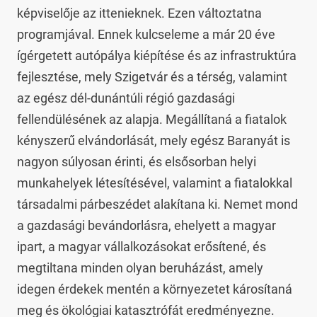
képviselője az ittenieknek. Ezen változtatna 
programjával. Ennek kulcseleme a már 20 éve 
ígérgetett autópálya kiépítése és az infrastruktúra 
fejlesztése, mely Szigetvár és a térség, valamint 
az egész dél-dunántúli régió gazdasági 
fellendülésének az alapja. Megállítaná a fiatalok 
kényszerű elvándorlását, mely egész Baranyát is 
nagyon súlyosan érinti, és elsősorban helyi 
munkahelyek létesítésével, valamint a fiatalokkal 
társadalmi párbeszédet alakítana ki. Nemet mond 
a gazdasági bevándorlásra, ehelyett a magyar 
ipart, a magyar vállalkozásokat erősítené, és 
megtiltana minden olyan beruházást, amely 
idegen érdekek mentén a környezetet károsítaná 
meg és ökológiai katasztrófát eredményezne. 