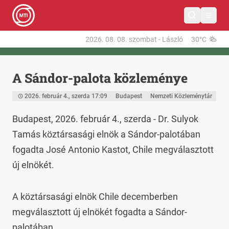
2026. 08. 08.
szombat
-
László
30°C
A Sándor-palota közleménye
2026. február 4., szerda 17:09
Budapest
Nemzeti Közleménytár
Budapest, 2026. február 4., szerda - Dr. Sulyok 
Tamás köztársasági elnök a Sándor-palotában 
fogadta José Antonio Kastot, Chile megválasztott 
új elnökét.
A köztársasági elnök Chile decemberben 
megválasztott új elnökét fogadta a Sándor-
palotában.
