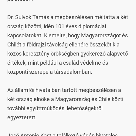
Dr. Sulyok Tamás a megbeszélésen méltatta a két 
ország közötti, idén 101 éves diplomáciai 
kapcsolatokat. Kiemelte, hogy Magyarországot és 
Chilét a földrajzi távolság ellenére összekötik a 
közös keresztény örökségben gyökerező alapvető 
értékek, mint például a család védelme és 
központi szerepe a társadalomban.

Az államfői hivatalban tartott megbeszélésen a 
két ország elnöke a Magyarország és Chile közti 
további együttműködési lehetőségekről 
egyeztetett.

José Antonio Kast a találkozó végén hivatalos 