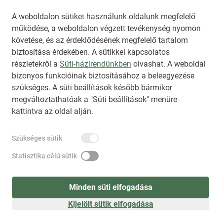
Az NKT szolgáltatással kapcsolatban további 
A weboldalon sütiket használunk oldalunk megfelelő
működése, a weboldalon végzett tevékenység nyomon
információt az 
nkt@dunamsz.hu
 elektronikus 
követése, és az érdeklődésének megfelelő tartalom
levelező címen kaphat.
biztosítása érdekében. A sütikkel kapcsolatos
részletekről a
Süti-házirendünkben
olvashat. A weboldal
bizonyos funkcióinak biztosításához a beleegyezése
HIRADO.HU
MEDIAKLIKK.HU
szükséges. A süti beállítások később bármikor
M4SPORT.HU
NEMZETISPORT.HU
megváltoztathatóak a "Süti beállítások" menüre
kattintva az oldal alján.
NKT ÁLTALÁNOS SZERZŐDÉSI FELTÉTELEK
Szükséges sütik
NEMZETI KÖZLEMÉNYTÁR MEGRENDELÉS
ADATKEZELÉSI TÁJÉKOZTATÓ
AKADÁLYMENTESÍTÉSI NYILATKOZAT
Statisztika célú sütik
IMPRESSZUM
KÖZLEMÉNY BEADÁSA
SÚGÓ
Minden süti elfogadása
Kijelölt sütik elfogadása
Süti beállítások