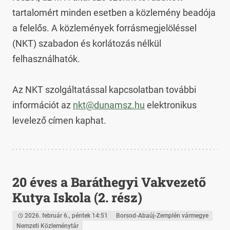
tartalomért minden esetben a közlemény beadója 
a felelős. A közlemények forrásmegjelöléssel 
(NKT) szabadon és korlátozás nélkül 
felhasználhatók.

Az NKT szolgáltatással kapcsolatban további 
információt az 
nkt@dunamsz.hu
 elektronikus 
levelező címen kaphat.
20 éves a Baráthegyi Vakvezető
Kutya Iskola (2. rész)
2026. február 6., péntek 14:51
Borsod-Abaúj-Zemplén vármegye
Nemzeti Közleménytár