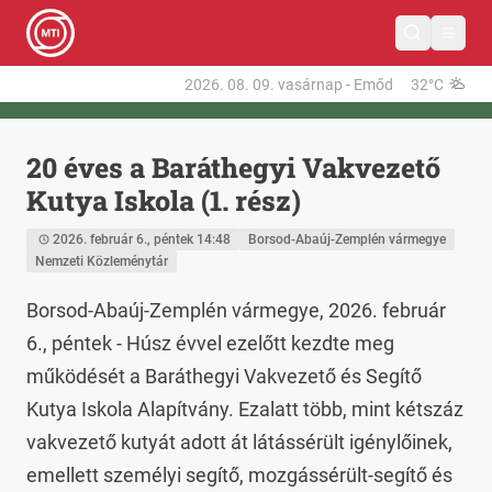
2026. 08. 09.
vasárnap
-
Emőd
32°C
20 éves a Baráthegyi Vakvezető
Kutya Iskola (1. rész)
2026. február 6., péntek 14:48
Borsod-Abaúj-Zemplén vármegye
Nemzeti Közleménytár
Borsod-Abaúj-Zemplén vármegye, 2026. február 
6., péntek - Húsz évvel ezelőtt kezdte meg 
működését a Baráthegyi Vakvezető és Segítő 
Kutya Iskola Alapítvány. Ezalatt több, mint kétszáz 
vakvezető kutyát adott át látássérült igénylőinek, 
emellett személyi segítő, mozgássérült-segítő és 