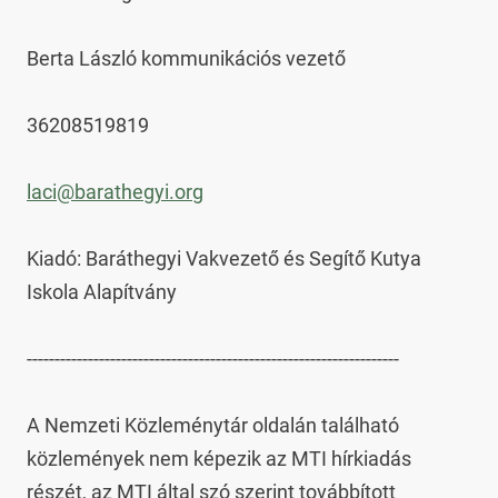
Berta László kommunikációs vezető

36208519819

laci@barathegyi.org
Kiadó: Baráthegyi Vakvezető és Segítő Kutya 
Iskola Alapítvány

-------------------------------------------------------------------

A Nemzeti Közleménytár oldalán található 
közlemények nem képezik az MTI hírkiadás 
részét, az MTI által szó szerint továbbított 