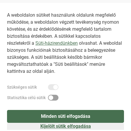
Az NKT szolgáltatással kapcsolatban további 
A weboldalon sütiket használunk oldalunk megfelelő
működése, a weboldalon végzett tevékenység nyomon
információt az 
nkt@dunamsz.hu
 elektronikus 
követése, és az érdeklődésének megfelelő tartalom
levelező címen kaphat.
biztosítása érdekében. A sütikkel kapcsolatos
részletekről a
Süti-házirendünkben
olvashat. A weboldal
bizonyos funkcióinak biztosításához a beleegyezése
HIRADO.HU
MEDIAKLIKK.HU
szükséges. A süti beállítások később bármikor
M4SPORT.HU
NEMZETISPORT.HU
megváltoztathatóak a "Süti beállítások" menüre
kattintva az oldal alján.
NKT ÁLTALÁNOS SZERZŐDÉSI FELTÉTELEK
Szükséges sütik
NEMZETI KÖZLEMÉNYTÁR MEGRENDELÉS
ADATKEZELÉSI TÁJÉKOZTATÓ
AKADÁLYMENTESÍTÉSI NYILATKOZAT
Statisztika célú sütik
IMPRESSZUM
KÖZLEMÉNY BEADÁSA
SÚGÓ
Minden süti elfogadása
Kijelölt sütik elfogadása
Süti beállítások