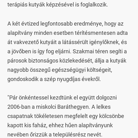
terápiás kutyák képzésével is foglalkozik.
A két évtized legfontosabb eredménye, hogy az 
alapítvány minden esetben térítésmentesen adta 
át vakvezető kutyáit a látássérült igénylőknek, és 
a jövőben is így fog eljárni. Szakmai téren segíti a 
párosok biztonságos közlekedését, állja a kutyák 
nagyobb összegű egészségügyi költségeit, 
gondoskodik a szép nyugdíjas évekről.

"Pár önkéntessel kezdtünk el együtt dolgozni 
2006-ban a miskolci Baráthegyen. A lelkes 
csapatnak tökéletesen megfelelt egy kölcsönbe 
kapott kis faház, ehhez hűen alapítványunk 
nevében őrizzük a településrész nevét. 