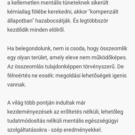
a kellemetlen mentális tüneteknek sikerült 
kémiailag fölébe kerekedni, akkor "kompenzált 
állapotban" hazabocsátják. És legtöbbször 
kezdődik minden elölről.
Ha belegondolunk, nem is csoda, hogy összeomlik 
egy olyan terület, amely eleve nem működőképes. 
Az összeomlás tulajdonképpen törvényszerű. De 
félreértés ne essék: megoldási lehetőségek igenis 
vannak.

A világ több pontján indultak már 
kezdeményezések az erőltetés nélküli, lehetőleg 
tudatmódosítás nélküli mentális egészségügyi 
szolgáltatásokra - szép eredményekkel. 