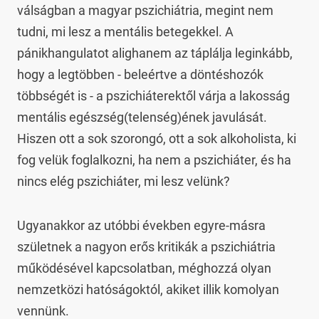
válságban a magyar pszichiátria, megint nem 
tudni, mi lesz a mentális betegekkel. A 
pánikhangulatot alighanem az táplálja leginkább, 
hogy a legtöbben - beleértve a döntéshozók 
többségét is - a pszichiáterektől várja a lakosság 
mentális egészség(telenség)ének javulását. 
Hiszen ott a sok szorongó, ott a sok alkoholista, ki 
fog velük foglalkozni, ha nem a pszichiáter, és ha 
nincs elég pszichiáter, mi lesz velünk?
Ugyanakkor az utóbbi években egyre-másra 
születnek a nagyon erős kritikák a pszichiátria 
működésével kapcsolatban, méghozzá olyan 
nemzetközi hatóságoktól, akiket illik komolyan 
vennünk.
