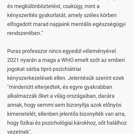
és megkülönböztetést, csakúgy, mint a 
kényszerítés gyakorlatát, amely széles körben 
elfogadott marad napjaink mentális egészségügyi 
rendszerében."

Puras professzor nincs egyedül véleményével. 
2021 nyarán a maga a WHO emelt szót az emberi 
jogokat sárba tipró pszichiátriai 
kényszerkezelések ellen. Jelentésük szerint ezek 
"mindenütt elterjedtek, és egyre gyakrabban 
alkalmazzák őket a világ országaiban, dacára 
annak, hogy semmi sem bizonyítja azok előnyös 
kimenetelét, ellenben jelentős bizonyíték van arra, 
hogy fizikai és pszichológiai károkhoz, sőt halálhoz 
vezetnek".
