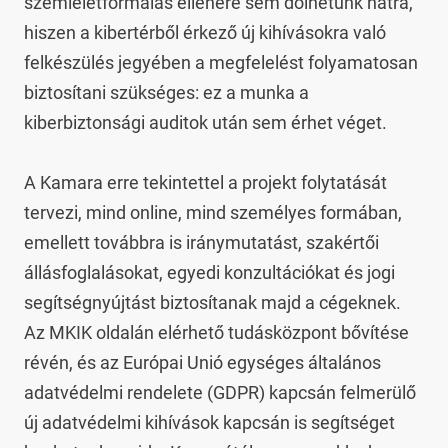
szemléletformálás ellenére sem dőlhetünk hátra, 
hiszen a kibertérből érkező új kihívásokra való 
felkészülés jegyében a megfelelést folyamatosan 
biztosítani szükséges: ez a munka a 
kiberbiztonsági auditok után sem érhet véget.

A Kamara erre tekintettel a projekt folytatását 
tervezi, mind online, mind személyes formában, 
emellett továbbra is iránymutatást, szakértői 
állásfoglalásokat, egyedi konzultációkat és jogi 
segítségnyújtást biztosítanak majd a cégeknek. 
Az MKIK oldalán elérhető tudásközpont bővítése 
révén, és az Európai Unió egységes általános 
adatvédelmi rendelete (GDPR) kapcsán felmerülő 
új adatvédelmi kihívások kapcsán is segítséget 