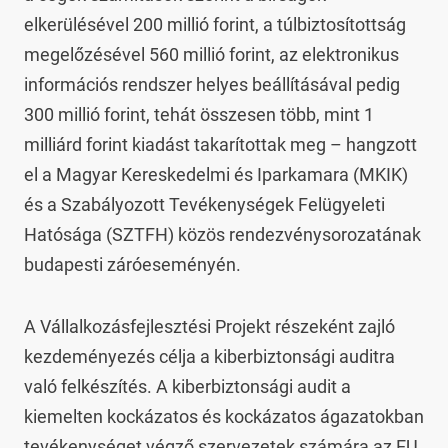
elkerülésével 200 millió forint, a túlbiztosítottság 
megelőzésével 560 millió forint, az elektronikus 
információs rendszer helyes beállításával pedig 
300 millió forint, tehát összesen több, mint 1 
milliárd forint kiadást takarítottak meg – hangzott 
el a Magyar Kereskedelmi és Iparkamara (MKIK) 
és a Szabályozott Tevékenységek Felügyeleti 
Hatósága (SZTFH) közös rendezvénysorozatának 
budapesti záróeseményén.
A Vállalkozásfejlesztési Projekt részeként zajló 
kezdeményezés célja a kiberbiztonsági auditra 
való felkészítés. A kiberbiztonsági audit a 
kiemelten kockázatos és kockázatos ágazatokban 
tevékenységet végző szervezetek számára az EU 