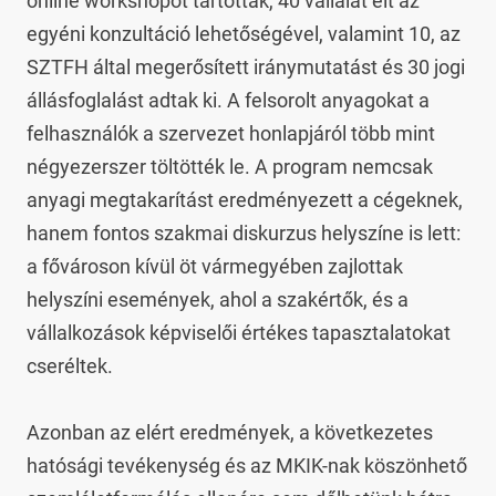
online workshopot tartottak, 40 vállalat élt az 
egyéni konzultáció lehetőségével, valamint 10, az 
SZTFH által megerősített iránymutatást és 30 jogi 
állásfoglalást adtak ki. A felsorolt anyagokat a 
felhasználók a szervezet honlapjáról több mint 
négyezerszer töltötték le. A program nemcsak 
anyagi megtakarítást eredményezett a cégeknek, 
hanem fontos szakmai diskurzus helyszíne is lett: 
a fővároson kívül öt vármegyében zajlottak 
helyszíni események, ahol a szakértők, és a 
vállalkozások képviselői értékes tapasztalatokat 
cseréltek.

Azonban az elért eredmények, a következetes 
hatósági tevékenység és az MKIK-nak köszönhető 