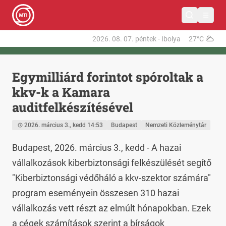
2026. 08. 07.
péntek
-
Ibolya
27°C
Egymilliárd forintot spóroltak a
kkv-k a Kamara
auditfelkészítésével
2026. március 3., kedd 14:53
Budapest
Nemzeti Közleménytár
Budapest, 2026. március 3., kedd - A hazai 
vállalkozások kiberbiztonsági felkészülését segítő 
"Kiberbiztonsági védőháló a kkv-szektor számára" 
program eseményein összesen 310 hazai 
vállalkozás vett részt az elmúlt hónapokban. Ezek 
a cégek számítások szerint a bírságok 