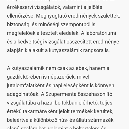
érzékszervi vizsgálatok, valamint a jelölés 
ellenőrzése. Megnyugtató eredmények születtek: 
biztonsági és minőségi szempontból is 
megfelelőek a tesztelt eledelek. A laboratóriumi 
és a kedveltségi vizsgálat összesített eredménye 
alapján kialakult a kutyaszalámik rangsora is.
A kutyaszalámik nem csak az ebek, hanem a 
gazdik körében is népszerűek, mivel 
jutalomfalatként és napi eleségként is könnyen 
adagolhatóak. A Szupermenta összehasonlító 
vizsgálatába a hazai boltokban elérhető, teljes 
értékű takarmányként jelölt termékek kerültek, 
beleértve a különböző hús- és állati származék 
alapú szalámikat, valamint a beltartalom és 