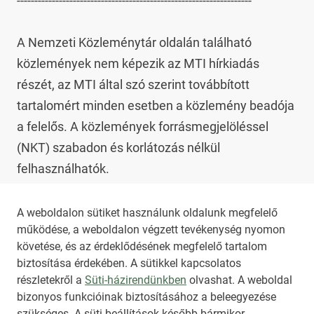
-------------------------------------------------------------------

A Nemzeti Közleménytár oldalán található 
közlemények nem képezik az MTI hírkiadás 
részét, az MTI által szó szerint továbbított 
tartalomért minden esetben a közlemény beadója 
a felelős. A közlemények forrásmegjelöléssel 
(NKT) szabadon és korlátozás nélkül 
felhasználhatók.

Az NKT szolgáltatással kapcsolatban további 
A weboldalon sütiket használunk oldalunk megfelelő
működése, a weboldalon végzett tevékenység nyomon
információt az 
nkt@dunamsz.hu
 elektronikus 
követése, és az érdeklődésének megfelelő tartalom
levelező címen kaphat.
biztosítása érdekében. A sütikkel kapcsolatos
részletekről a
Süti-házirendünkben
olvashat. A weboldal
bizonyos funkcióinak biztosításához a beleegyezése
HIRADO.HU
MEDIAKLIKK.HU
szükséges. A süti beállítások később bármikor