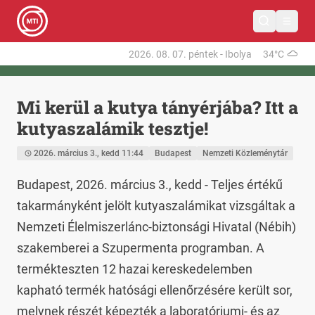
2026. 08. 07.
péntek
-
Ibolya
34°C
Mi kerül a kutya tányérjába? Itt a
kutyaszalámik tesztje!
2026. március 3., kedd 11:44
Budapest
Nemzeti Közleménytár
Budapest, 2026. március 3., kedd - Teljes értékű 
takarmányként jelölt kutyaszalámikat vizsgáltak a 
Nemzeti Élelmiszerlánc-biztonsági Hivatal (Nébih) 
szakemberei a Szupermenta programban. A 
termékteszten 12 hazai kereskedelemben 
kapható termék hatósági ellenőrzésére került sor, 
melynek részét képezték a laboratóriumi- és az 