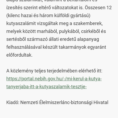
ízesítés szerint eltérő változatokat is. Összesen 12 
(kilenc hazai és három külföldi gyártású) 
kutyaszalámit vizsgáltak meg a szakemberek, 
melyek között marhából, pulykából, csirkéből és 
sertésből származó állati eredetű alapanyag 
felhasználásával készült takarmányok egyaránt 
előfordultak.

A közlemény teljes terjedelmében elérhető itt: 
https://portal.nebih.gov.hu/-/mi-kerul-a-kutya-
tanyerjaba-itt-a-kutyaszalamik-tesztje-
Kiadó: Nemzeti Élelmiszerlánc-biztonsági Hivatal
