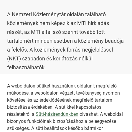
A Nemzeti Közleménytár oldalán található 
közlemények nem képezik az MTI hírkiadás 
részét, az MTI által szó szerint továbbított 
tartalomért minden esetben a közlemény beadója 
a felelős. A közlemények forrásmegjelöléssel 
(NKT) szabadon és korlátozás nélkül 
felhasználhatók.

Az NKT szolgáltatással kapcsolatban további 
A weboldalon sütiket használunk oldalunk megfelelő
működése, a weboldalon végzett tevékenység nyomon
információt az 
nkt@dunamsz.hu
 elektronikus 
követése, és az érdeklődésének megfelelő tartalom
levelező címen kaphat.
biztosítása érdekében. A sütikkel kapcsolatos
részletekről a
Süti-házirendünkben
olvashat. A weboldal
bizonyos funkcióinak biztosításához a beleegyezése
HIRADO.HU
MEDIAKLIKK.HU
szükséges. A süti beállítások később bármikor