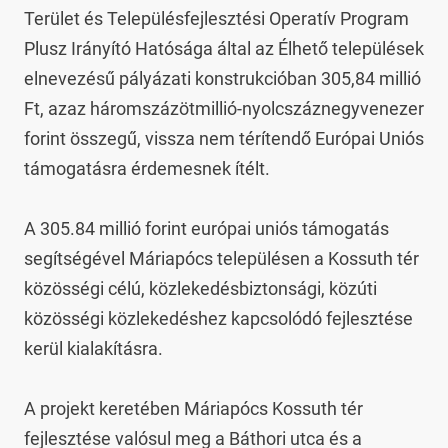
Terület és Településfejlesztési Operatív Program 
Plusz Irányító Hatósága által az Élhető települések 
elnevezésű pályázati konstrukcióban 305,84 millió 
Ft, azaz háromszázötmillió-nyolcszáznegyvenezer 
forint összegű, vissza nem térítendő Európai Uniós 
támogatásra érdemesnek ítélt.

A 305.84 millió forint európai uniós támogatás 
segítségével Máriapócs településen a Kossuth tér 
közösségi célú, közlekedésbiztonsági, közúti 
közösségi közlekedéshez kapcsolódó fejlesztése 
kerül kialakításra.

A projekt keretében Máriapócs Kossuth tér 
fejlesztése valósul meg a Báthori utca és a 