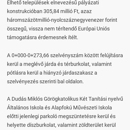
Élhető települések elnevezésű pályázati 
konstrukcióban 305,84 millió Ft, azaz 
háromszázötmillió-nyolcszáznegyvenezer forint 
összegű, vissza nem térítendő Európai Uniós 
támogatásra érdemesnek ítélt.
A 0+000-0+273,66 szelvényszám között felújításra 
kerül a meglévő járda és térburkolat, valamint 
pótlásra kerül a hiányzó járdaszakasz a 
szelvényezés szerinti bal oldalon.

A Dudás Miklós Görögkatolikus Két Tanítási nyelvű 
Általános Iskola és Alapfokú Művészeti Iskola 
előtti jelenlegi parkoló megszüntetésre kerül és 
helyette díszburkolat, valamint zöldterület kerül 