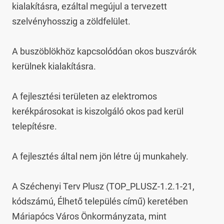
kialakításra, ezáltal megújul a tervezett 
szelvényhosszig a zöldfelület.

A buszöblökhöz kapcsolódóan okos buszvárók 
kerülnek kialakításra.

A fejlesztési területen az elektromos 
kerékpárosokat is kiszolgáló okos pad kerül 
telepítésre.

A fejlesztés által nem jön létre új munkahely.

A Széchenyi Terv Plusz (TOP_PLUSZ-1.2.1-21, 
kódszámú, Élhető település című) keretében 
Máriapócs Város Önkormányzata, mint 