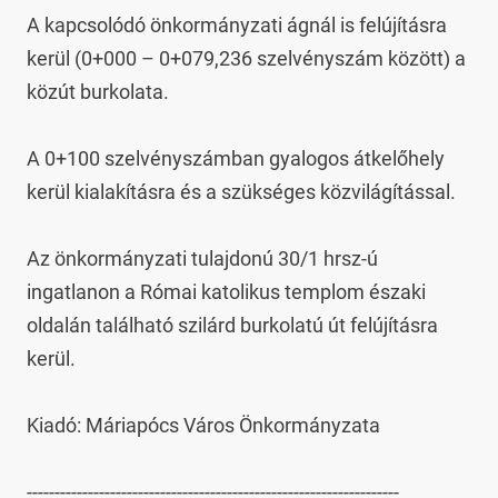
A kapcsolódó önkormányzati ágnál is felújításra 
kerül (0+000 – 0+079,236 szelvényszám között) a 
közút burkolata.

A 0+100 szelvényszámban gyalogos átkelőhely 
kerül kialakításra és a szükséges közvilágítással.

Az önkormányzati tulajdonú 30/1 hrsz-ú 
ingatlanon a Római katolikus templom északi 
oldalán található szilárd burkolatú út felújításra 
kerül.

Kiadó: Máriapócs Város Önkormányzata

-------------------------------------------------------------------
