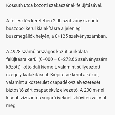
Kossuth utca közötti szakaszának felújításával.

A fejlesztés keretében 2 db szabvány szerinti 
buszöböl kerül kialakításra a jelenlegi 
buszmegállók helyén, a 0+125 szelvényszámban.

A 4928 számú országos közút burkolata 
felújításra kerül (0+000 – 0+273,66 szelvényszám 
között), kétoldali kiemelt, valamint süllyesztett 
szegély kialakítással. Kiépítésre kerül a közút, 
valamint a közterület csapadékvíz elvezetését 
biztosító zárt csapadékvíz elvezető. A 200 m-nél 
kisebb vízszintes sugarú íveknél ívbővítés valósul 
meg.
