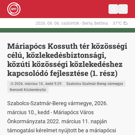
2026. 08. 06.
csütörtök
-
Berta, Bettina
37°C
Máriapócs Kossuth tér közösségi
célú, közlekedésbiztonsági,
közúti közösségi közlekedéshez
kapcsolódó fejlesztése (1. rész)
2026. március 10., kedd 9:29
Szabolcs-Szatmár-Bereg vármegye
Nemzeti Közleménytár
Szabolcs-Szatmár-Bereg vármegye, 2026. 
március 10., kedd - Máriapócs Város 
Önkormányzata 2022. március 11. napján 
támogatási kérelmet nyújtott be a máriapócsi 